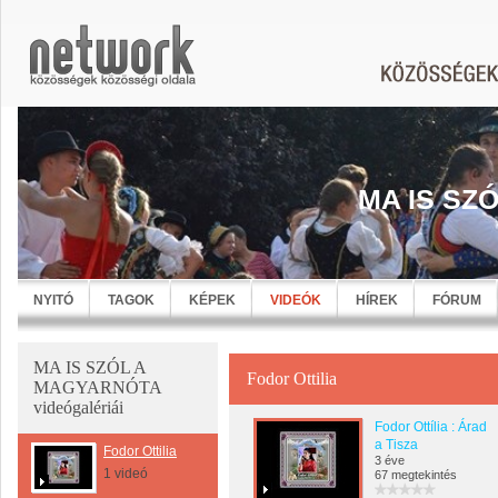
MA IS SZ
NYITÓ
TAGOK
KÉPEK
VIDEÓK
HÍREK
FÓRUM
MA IS SZÓL A
Fodor Ottilia
MAGYARNÓTA
videógalériái
Fodor Ottília : Árad
a Tisza
Fodor Ottilia
3 éve
1 videó
67 megtekintés