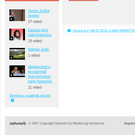
Simon Zsóka
énekel
27 videó
Gáspár Anni
Vissza a(z) MA IS SZÓL A MAGYARNÓTA 
videógalériája
25 videó
Mátyás Judit.
1 videó
Megkondult a
kecskeméti
öreg templom
nagy harangja
11 videó
Böngéssz a galériák között!
© 2007 Copyright Network.hu Minden jog fenntartva.
Impre