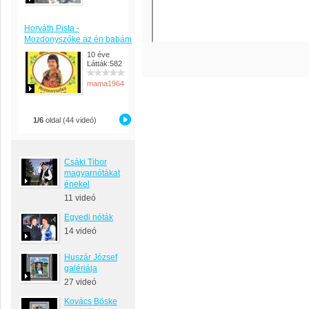
Horváth Pista -
Mozdonyszőke az én babám
10 éve
Látták:582
mama1964
1/6
oldal (44 videó)
Csáki Tibor
magyarnótákat
énekel
11 videó
Egyedi nóták
14 videó
Huszár József
galériája
27 videó
Kovács Böske