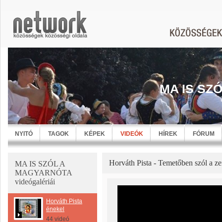
MA IS SZ
NYITÓ
TAGOK
KÉPEK
VIDEÓK
HÍREK
FÓRUM
Horváth Pista - Temetőben szól a z
MA IS SZÓL A
MAGYARNÓTA
videógalériái
Horváth Pista
énekel
44 videó