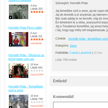
zavarom életedet
Szövegíró: Horváth Pista
4 éve
Látták:202
Jaj temetőbe szól a zene, jaj de vajon 
Jaj de temetik a jó anyámat, jaj Istenem 
Bár csak addig le ne tennék, míg én in
Én tehetném le a sírba, aranyszínű kop
Jaj a Tiszakeszi temetőbe, jaj annyi he
Horváth Pista-Piros csákó
/:Jaj, hogy egy mély sírt megáshassak, ja
6 éve
Látták:311
Címkék:
horváth pista - temetőben szó
santabela
Kategória:
Zene
Feltöltötte:
Cserta Lászlóné
|
10 éve
Horváth Pista - Ötszázas az
bizonyisten sok van
Látta 798 ember.
10 éve
Látták:691
mama1964
02:22
Értékeld!
Horváth Pista - Temetőben
szól a zene
10 éve
Kommentáld!
Látták:799
mama1964