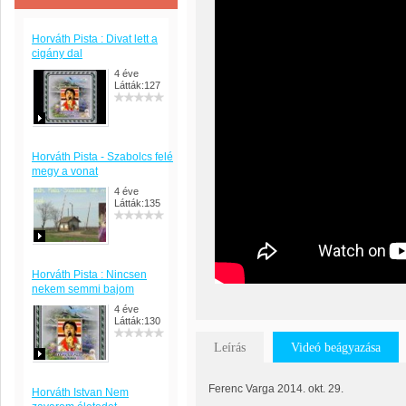
Horváth Pista : Divat lett a
cigány dal
4 éve
Látták:127
Horváth Pista - Szabolcs felé
megy a vonat
4 éve
Látták:135
Horváth Pista : Nincsen
nekem semmi bajom
4 éve
Látták:130
Leírás
Videó beágyazása
Ferenc Varga 2014. okt. 29.
Horváth Istvan Nem