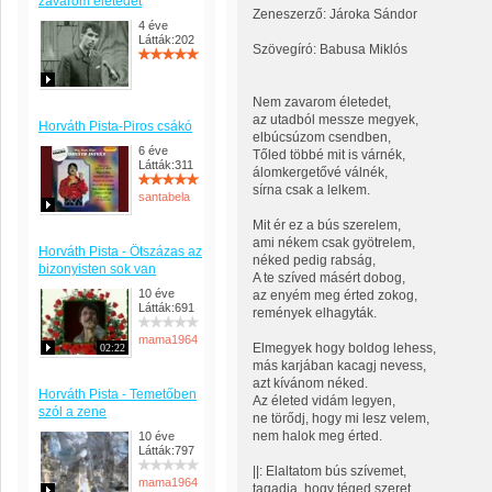
zavarom életedet
Zeneszerző: Jároka Sándor
4 éve
Látták:202
Szövegíró: Babusa Miklós
Nem zavarom életedet,
az utadból messze megyek,
Horváth Pista-Piros csákó
elbúcsúzom csendben,
6 éve
Tőled többé mit is várnék,
Látták:311
álomkergetővé válnék,
sírna csak a lelkem.
santabela
Mit ér ez a bús szerelem,
ami nékem csak gyötrelem,
Horváth Pista - Ötszázas az
néked pedig rabság,
bizonyisten sok van
A te szíved másért dobog,
10 éve
az enyém meg érted zokog,
Látták:691
remények elhagyták.
mama1964
Elmegyek hogy boldog lehess,
02:22
más karjában kacagj nevess,
azt kívánom néked.
Horváth Pista - Temetőben
Az életed vidám legyen,
szól a zene
ne törődj, hogy mi lesz velem,
nem halok meg érted.
10 éve
Látták:797
||: Elaltatom bús szívemet,
mama1964
tagadja, hogy téged szeret,