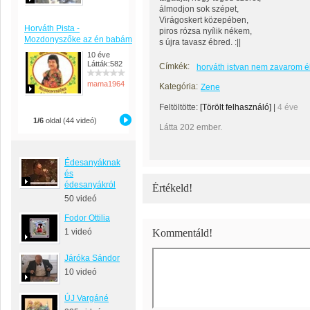
álmodjon sok szépet,
Virágoskert közepében,
Horváth Pista -
piros rózsa nyílik nékem,
Mozdonyszőke az én babám
s újra tavasz ébred. :||
10 éve
Látták:582
Címkék:
horváth istvan nem zavarom é
mama1964
Kategória:
Zene
Feltöltötte:
[Törölt felhasználó]
|
4 éve
1/6
oldal (44 videó)
Látta 202 ember.
Édesanyáknak
és
édesanyákról
Értékeld!
50 videó
Fodor Ottilia
1 videó
Kommentáld!
Járóka Sándor
10 videó
ÚJ Vargáné