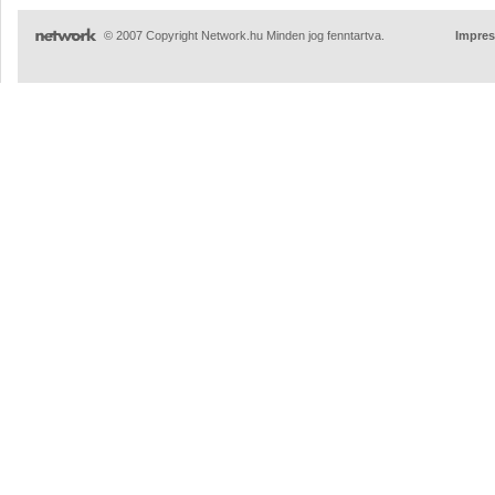
© 2007 Copyright Network.hu Minden jog fenntartva.
Impre