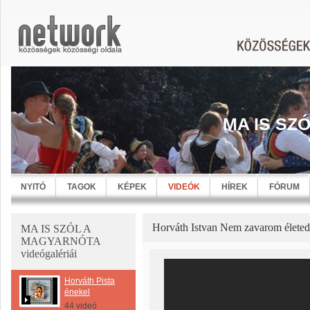
MA IS SZ
NYITÓ
TAGOK
KÉPEK
VIDEÓK
HÍREK
FÓRUM
Horváth Istvan Nem zavarom életed
MA IS SZÓL A
MAGYARNÓTA
videógalériái
Horváth Pista
énekel
44 videó