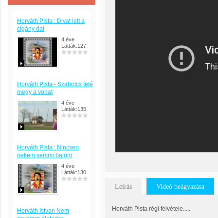
Horváth Pista : Divat lett a
cigány dal
4 éve
Látták:127
Horváth Pista - Szabolcs felé
megy a vonat
4 éve
Látták:135
Horváth Pista : Nincsen
nekem semmi bajom
4 éve
Látták:130
Leírás
Videó beágyazása
Horváth Pista régi felvétele.....
Horváth Istvan Nem