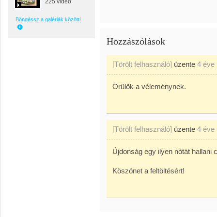
225 videó
Böngéssz a galériák között!
Hozzászólások
[Törölt felhasználó]
üzente
4 éve
Örülök a véleménynek.
[Törölt felhasználó]
üzente
4 éve
Újdonság egy ilyen nótát hallani
Köszönet a feltöltésért!