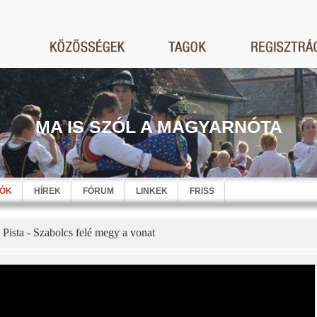
MA IS SZÓL A MAGYARNÓTA
EÓK
HÍREK
FÓRUM
LINKEK
FRISS
Pista - Szabolcs felé megy a vonat