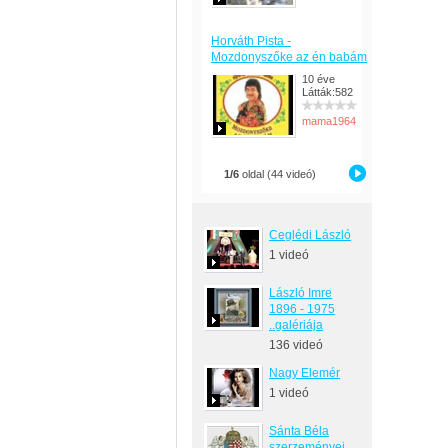
Horváth Pista -
Mozdonyszőke az én babám
10 éve
Látták:582
mama1964
1/6
oldal (44 videó)
Ceglédi László
1 videó
László Imre
1896 - 1975
..galériája
136 videó
Nagy Elemér
1 videó
Sánta Béla
szerzeményei