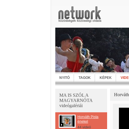
NYITÓ
TAGOK
KÉPEK
VID
Horváth 
MA IS SZÓL A
MAGYARNÓTA
videógalériái
Horváth Pista
énekel
44 videó