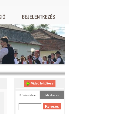
Videó feltöltése
Közösségben
Mindenben