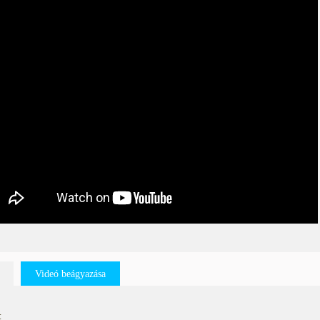
Videó beágyazása
: