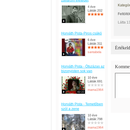
zavarom életedet
Kategór
4 éve
Látták:202
Feltöltö
Látta 1
Horváth Pista-Piros csákó
6 éve
Látták:311
Értékeld
santabela
Kommen
Horváth Pista - Ötszázas az
bizonyisten sok van
10 éve
Látták:691
mama1964
02:22
Horváth Pista - Temetőben
szól a zene
10 éve
Látták:798
mama1964