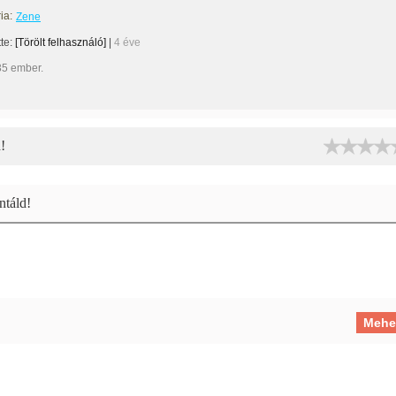
ia:
Zene
tte:
[Törölt felhasználó]
|
4 éve
35 ember.
!
táld!