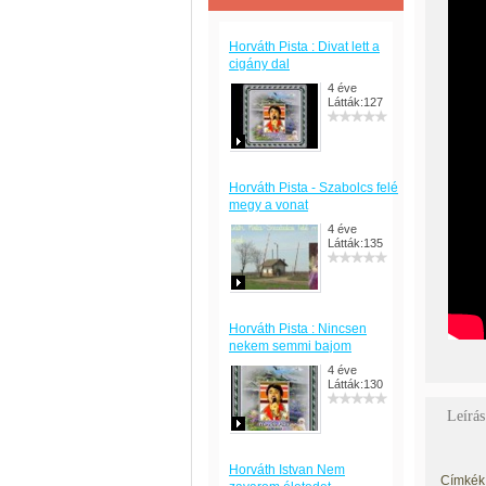
Horváth Pista : Divat lett a
cigány dal
4 éve
Látták:127
Horváth Pista - Szabolcs felé
megy a vonat
4 éve
Látták:135
Horváth Pista : Nincsen
nekem semmi bajom
4 éve
Látták:130
Leírás
Horváth Istvan Nem
Címkék