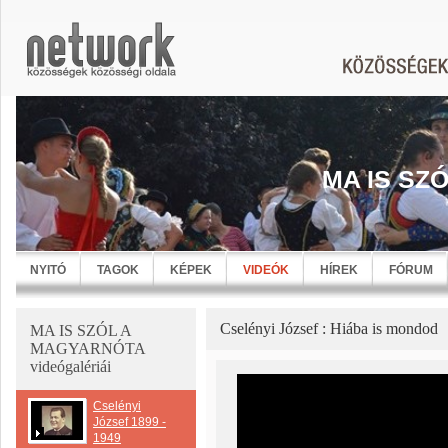
MA IS SZ
NYITÓ
TAGOK
KÉPEK
VIDEÓK
HÍREK
FÓRUM
Cselényi József : Hiába is mondod
MA IS SZÓL A
MAGYARNÓTA
videógalériái
Cselényi
József 1899 -
1949