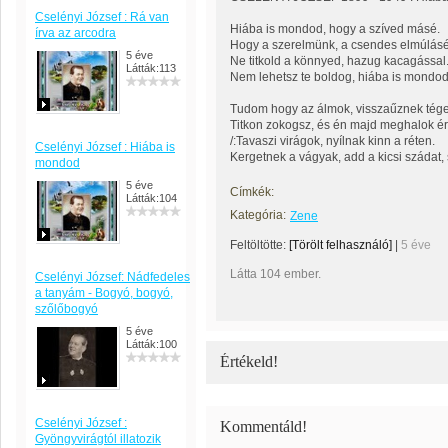
Cselényi József : Rá van
Hiába is mondod, hogy a szíved másé.
írva az arcodra
Hogy a szerelmünk, a csendes elmúlásé
5 éve
Ne titkold a könnyed, hazug kacagással
Látták:113
Nem lehetsz te boldog, hiába is mondod
Tudom hogy az álmok, visszaűznek tég
Titkon zokogsz, és én majd meghalok ér
/:Tavaszi virágok, nyílnak kinn a réten.
Cselényi József : Hiába is
Kergetnek a vágyak, add a kicsi szádat, 
mondod
5 éve
Címkék:
Látták:104
Kategória:
Zene
Feltöltötte:
[Törölt felhasználó]
|
5 éve
Látta 104 ember.
Cselényi József: Nádfedeles
a tanyám - Bogyó, bogyó,
szőlőbogyó
5 éve
Látták:100
Értékeld!
Cselényi József :
Kommentáld!
Gyöngyvirágtól illatozik