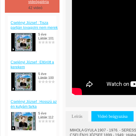
videógaléria
42 videó
Cselényi József : Tisza
partján lovagolni nem merek
5 éve
Látták:101
Cselényi József : Eltörött a
kerekem
5 éve
Látták:100
Cselényi József : Hosszú az
én kutyám farka
5 éve
Leírás
Videó beágyazása
Látták:112
MIHOLA GYULA 1907 - 1976. - SERESS 
CSELÉNYI JÓZSEF 1899 - 1949 : Hiába 