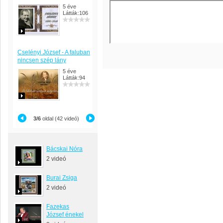
5 éve
Látták:106
Cselényi József - A faluban
nincsen szép lány
5 éve
Látták:94
3/6
oldal (42 videó)
Bácskai Nóra
2 videó
Burai Zsiga
2 videó
Fazekas
József énekel