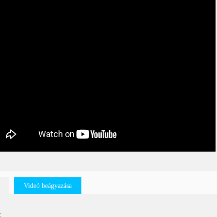
Videó beágyazása
: