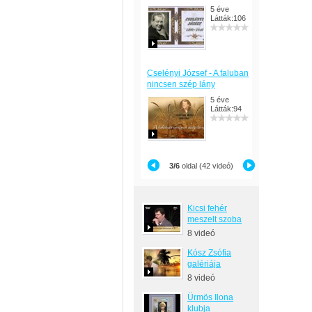
5 éve
Látták:106
Cselényi József - A faluban
nincsen szép lány
5 éve
Látták:94
3/6
oldal (42 videó)
Kicsi fehér
meszelt szoba
8 videó
Kósz Zsófia
galériája
8 videó
Ürmös Ilona
klubja