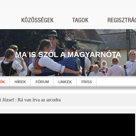
MA IS SZÓL A MAGYARNÓTA
EÓK
HÍREK
FÓRUM
LINKEK
FRISS
 József : Rá van írva az arcodra