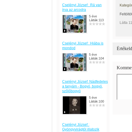
Cselényi József : Rá van
Kategór
írva az arcodra
Feltöltö
5 éve
Látták:113
Látta 1
Cselényi József : Hiába is
mondod
Értékeld
5 éve
Látták:104
Kommen
Cselényi József: Nádfedeles
a tanyám - Bogyó, bogyó,
szőlőbogyó
5 éve
Látták:100
Cselényi József :
Gyöngyvirágtól illatozik