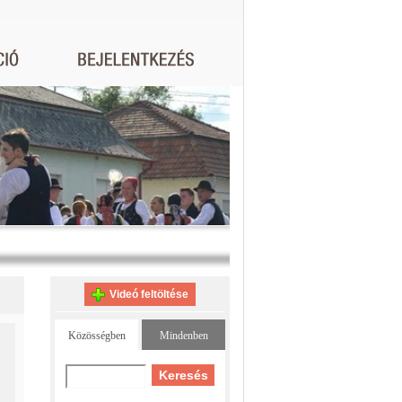
Videó feltöltése
Közösségben
Mindenben