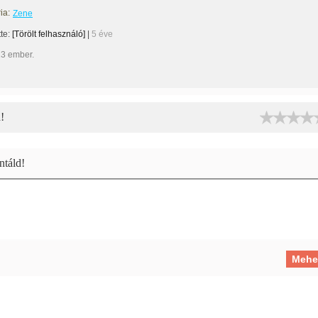
ia:
Zene
tte:
[Törölt felhasználó]
|
5 éve
13 ember.
!
táld!