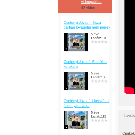
videógaléria
42 videó
Cselényi József : Tisza
partján lovagolni nem merek
5 éve
Látták:101
Cselényi József : Eltörött a
kerekem
5 éve
Látták:100
Cselényi József : Hosszú az
én kutyám farka
5 éve
Leírás
Látták:112
Címkék