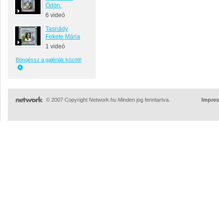
Ödön.
6 videó
Tasnády
Fekete Mária
1 videó
Böngéssz a galériák között!
© 2007 Copyright Network.hu Minden jog fenntartva.
Impre