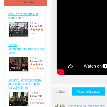
199 videó
kinek szive banatos...raj
cigany zene
16 éve
Látták:652
suvi
Yehudi
Menuhin&amp;Boross Lajos
1972
16 éve
Látták:727
ceciliabordas
01:28
Vadász Elemér zenekara
muzsikál. Vezető prímás
Váradi Kálmán
Leírás
Videó beágyazása
16 éve
Látták:891
ceciliabordas
Címkék:
archiv felvetel
rajko zenekar