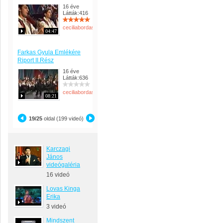
16 éve
Látták:416
ceciliabordas
04:47
Farkas Gyula Emlékére
Riport II.Rész
16 éve
Látták:636
ceciliabordas
08:21
19/25
oldal (199 videó)
Karczagi
János
videógaléria
16 videó
Lovas Kinga
Erika
3 videó
Mindszent