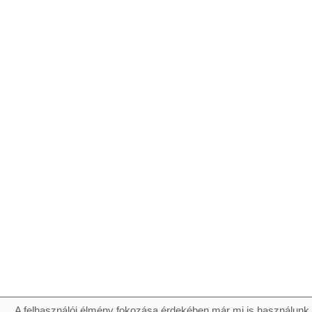
A felhasználói élmény fokozása érdekében már mi is használunk 