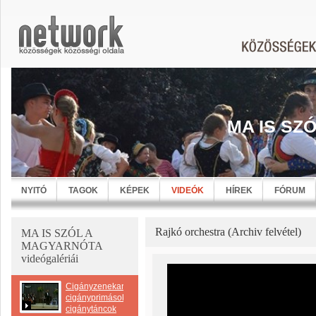
MA IS SZ
NYITÓ
TAGOK
KÉPEK
VIDEÓK
HÍREK
FÓRUM
Rajkó orchestra (Archiv felvétel)
MA IS SZÓL A
MAGYARNÓTA
videógalériái
Cigányzenekarok-
cigányprimások-
cigánytáncok