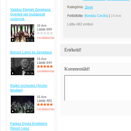
Kategória:
Zene
Vadász Elemér Zenekara:
Gyertek ide budapesti
Feltöltötte:
Bordás Cecília
|
16 éve
cigányok
Látta 482 ember.
16 éve
Látták:699
ceciliabordas
02:52
Értékeld!
Boross Lajos és Zenekara
16 éve
Látták:644
Kommentáld!
ceciliabordas
01:54
Rajkó orchestra (Archiv
felvétel)
16 éve
Látták:483
ceciliabordas
06:37
Farkas Gyula Emlékére
Riport I.rész