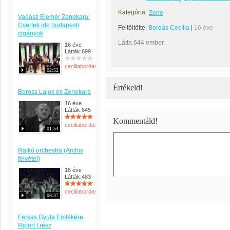
Kategória:
Zene
Vadász Elemér Zenekara:
Gyertek ide budapesti
Feltöltötte:
Bordás Cecília
|
16 éve
cigányok
Látta 644 ember.
16 éve
Látták:699
ceciliabordas
02:52
Értékeld!
Boross Lajos és Zenekara
16 éve
Látták:645
Kommentáld!
ceciliabordas
01:54
Rajkó orchestra (Archiv
felvétel)
16 éve
Látták:483
ceciliabordas
06:37
Farkas Gyula Emlékére
Riport I.rész