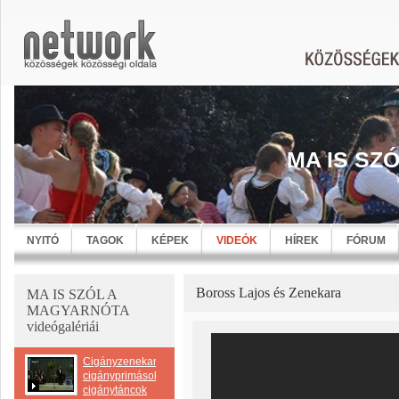
MA IS SZ
NYITÓ
TAGOK
KÉPEK
VIDEÓK
HÍREK
FÓRUM
Boross Lajos és Zenekara
MA IS SZÓL A
MAGYARNÓTA
videógalériái
Cigányzenekarok-
cigányprimások-
cigánytáncok