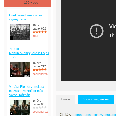
199 videó
kinek szive banatos...raj
cigany zene
16 éve
Látták:652
suvi
Yehudi
Menuhin&amp;Boross Lajos
1972
16 éve
Látták:727
ceciliabordas
01:28
Vadász Elemér zenekara
muzsikál. Vezető prímás
Váradi Kálmán
Leírás
Videó beágyazása
16 éve
Látták:891
ceciliabordas
Címkék:
borass lajos
ciganyzenakaro