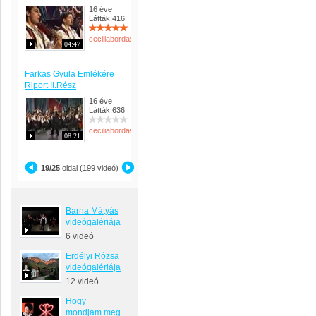
16 éve
Látták:416
ceciliabordas
04:47
Farkas Gyula Emlékére
Riport II.Rész
16 éve
Látták:636
ceciliabordas
08:21
19/25
oldal (199 videó)
Barna Mátyás
videógalériája
6 videó
Erdélyi Rózsa
videógalériája
12 videó
Hogy
mondjam meg