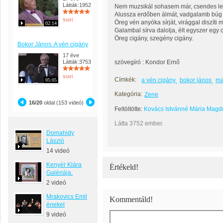
Látták:1952
Nem muzsikál sohasem már, csendes lett
Alussza erdőben álmát, vadgalamb búg 
suvi
Öreg vén anyóka sírját, virággal diszíti m
02:14
Galambal sírva dalolja, élt egyszer egy 
Öreg cigány, szegény cigány.
Bokor János: A vén cigány
17 éve
Látták:3753
szövegíró : Kondor Ernő
suvi
Címkék:
a vén cigány
bokor jános
ma
05:05
Kategória:
Zene
16/20
oldal (153 videó)
Feltöltötte:
Kovács Istvánné Mária Magd
Látta 3752 ember.
Domahidy
László
14 videó
Kenyér Klára
Értékeld!
Galériája.
2 videó
Mrakovics Emil
Kommentáld!
énekel
9 videó