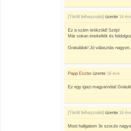
[Törölt felhasználó]
üzente
16 év
Ez a szám örökzöld! Szép!
Már sokan énekelték és feldolgoz
Gratulálok! Jó választás nagyon.
Papp Eszter
üzente
16 éve
Ez egy igazi magyarnóta! Gratulá
[Törölt felhasználó]
üzente
16 év
Most hallgatom 3x szor,és nagy