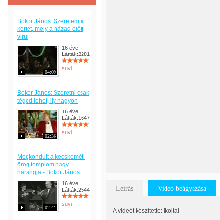
Bokor János: Szeretem a
kertet, mely a házad előtt
virul
16 éve
Látták:2281
suvi
04:09
Bokor János: Szeretni csak
téged lehet, ily nagyon
16 éve
Látták:1647
suvi
02:36
Megkondult a kecskeméti
öreg templom nagy
harangja - Bokor János
16 éve
Leírás
Videó beágyazása
Látták:2544
suvi
02:41
A videót készítette: lkoltai