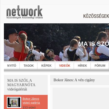
MA IS SZ
NYITÓ
TAGOK
KÉPEK
VIDEÓK
HÍREK
FÓRUM
Bokor János: A vén cigány
MA IS SZÓL A
MAGYARNÓTA
videógalériái
Bokor János
videó galéria
153 videó