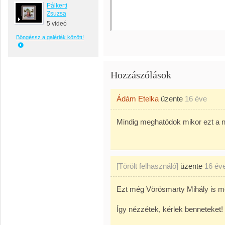
Pálkerti
Zsuzsa
5 videó
Böngéssz a galériák között!
Hozzászólások
Ádám Etelka
üzente
16 éve
Mindig meghatódok mikor ezt a n
[Törölt felhasználó]
üzente
16 év
Ezt még Vörösmarty Mihály is me
Így nézzétek, kérlek benneteket!