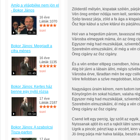
Amíg a világbéke nem jön el
Zölderdő mélyén, kispatak szélén, párjá
- Bokor János
Vén öreg ember nótája nem kell, senkine
16 éve
Szép tavasz járja, zöld a fa ága a kisga
Látták:1070
Ősz feje kábul a szíve kitárul és párjáho
suvi
01:36
Hol van a hegedüm párom, tavasszal m
Városba elmegyek máma, én az öreg ci
Egyszer még had muzsikáljak, szívembő
Bokor János: Megriadt a
Szeretném elmuzsikálni, él még a vén c
cifra ménes
Öreg cigány az ősz cigány.
16 éve
Látták:1135
És a vén ember eltipeg csendben, hóna 
Alig bír járni a lábain állni, mégis szívéb
suvi
01:49
Városba érve, fáradtan mén be egy csill
Vére fellobban a szíve megdobban, közé
Bokor János: Kertes ház
Nagyságos úraim kérem, nem tudom is
benne egy nyíló rózsa
Könyörgöm én sokat húztam, valaha rég
17 éve
Egyszer még had muzsikáljak, szívembő
Látták:2187
Szeretném elmuzsikálni, él még a vén c
Öreg cigány az ősz cigány.
suvi
01:54
Csend lett egy percig, így szólt az egyi
Nyissanak ajtót és ezt a rajkót látni sze
Bokor János: A szabolcsi
Ugrik a pincér, pénzt kap a viccért, kin
Tisza-parton
Jó öreg párja már halva találja, beszól az
17 éve