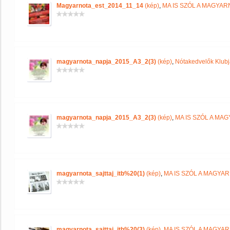
Magyarnota_est_2014_11_14
(kép)
,
MA IS SZÓL A MAGYA
magyarnota_napja_2015_A3_2(3)
(kép)
,
Nótakedvelők Klub
magyarnota_napja_2015_A3_2(3)
(kép)
,
MA IS SZÓL A MA
magyarnota_sajttaj_itb%20(1)
(kép)
,
MA IS SZÓL A MAGYA
magyarnota_sajttaj_itb%20(3)
(kép)
,
MA IS SZÓL A MAGYA