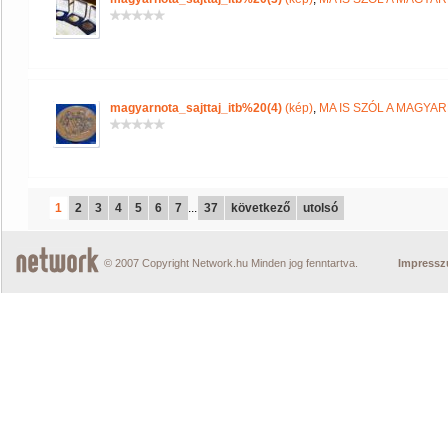
magyarnota_sajttaj_itb%20(4)
(kép)
,
MA IS SZÓL A MAGYA
1
2
3
4
5
6
7
...
37
következő
utolsó
© 2007 Copyright Network.hu Minden jog fenntartva.
Impress