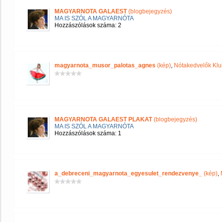
MAGYARNOTA GALAEST
(blogbejegyzés)
MA IS SZÓL A MAGYARNÓTA
Hozzászólások száma: 2
magyarnota_musor_palotas_agnes
(kép)
,
Nótakedvelők Klu
MAGYARNOTA GALAEST PLAKAT
(blogbejegyzés)
MA IS SZÓL A MAGYARNÓTA
Hozzászólások száma: 1
a_debreceni_magyarnota_egyesulet_rendezvenye_
(kép)
,