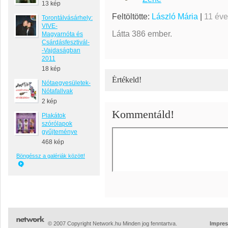
13 kép
Feltöltötte:
László Mária
|
11 éve
Torontálvásárhely:
VIVE-
Látta 386 ember.
Magyarnóta és
Csárdásfesztivál-
-Vajdaságban
2011
18 kép
Értékeld!
Nótaegyesületek-
Nótafallvak
2 kép
Kommentáld!
Plakátok
szórólapok
gyűjteménye
468 kép
Böngéssz a galériák között!
© 2007 Copyright Network.hu Minden jog fenntartva.
Impre