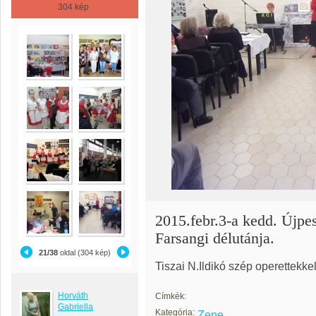
304 kép
2015.febr.3-a kedd. Újpe
Farsangi délutánja.
21/38
oldal (304 kép)
Tiszai N.Ildikó szép operettekke
Horváth
Címkék:
Gabriella
Kategória:
Zene