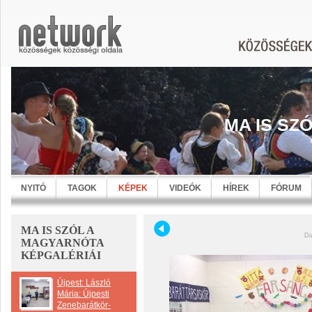
MA IS SZ
NYITÓ
TAGOK
KÉPEK
VIDEÓK
HÍREK
FÓRUM
MA IS SZÓL A
Di
MAGYARNÓTA
KÉPGALÉRIÁI
Újpest: László
Mária: Újpesti
Zenebarátkör-