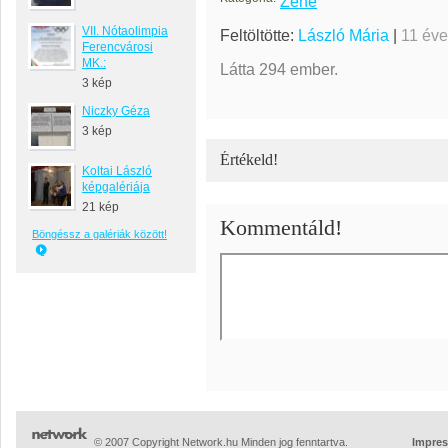
Zene
VII. Nótaolimpia
Feltöltötte:
László Mária
|
11 éve
Ferencvárosi
MK.:
Látta 294 ember.
3 kép
Niczky Géza
3 kép
Értékeld!
Koltai László
képgalériája
21 kép
Kommentáld!
Böngéssz a galériák között!
© 2007 Copyright Network.hu Minden jog fenntartva.
Impre