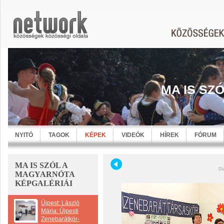
MA IS SZ
NYITÓ
TAGOK
KÉPEK
VIDEÓK
HÍREK
FÓRUM
MA IS SZÓL A
Di
MAGYARNÓTA
KÉPGALÉRIÁI
Újpest: László
Mária: Újpesti
Zenebarátkör-