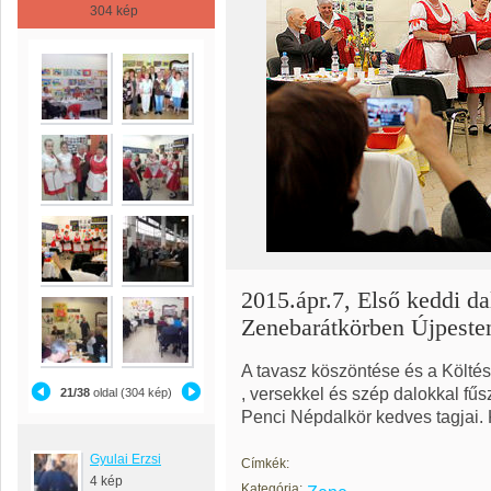
304 kép
2015.ápr.7, Első keddi da
Zenebarátkörben Újpeste
A tavasz köszöntése és a Költés
, versekkel és szép dalokkal fűs
21/38
oldal (304 kép)
Penci Népdalkör kedves tagjai.
Gyulai Erzsi
Címkék:
4 kép
Kategória: