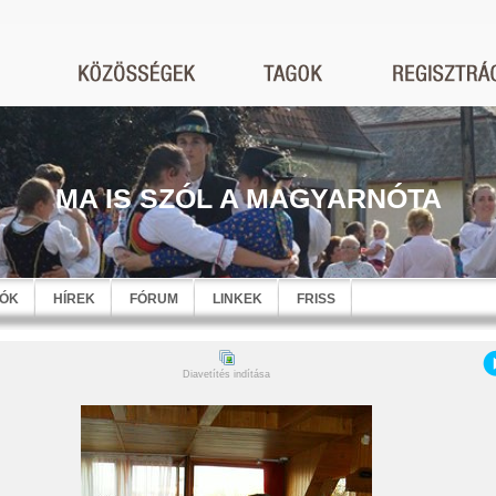
MA IS SZÓL A MAGYARNÓTA
EÓK
HÍREK
FÓRUM
LINKEK
FRISS
Diavetítés indítása