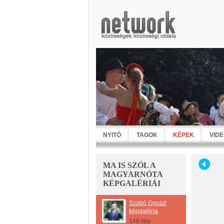
NYITÓ
TAGOK
KÉPEK
VID
MA IS SZÓL A
MAGYARNÓTA
KÉPGALÉRIÁI
Szabó Gyuszi
képgaléria
146 kép