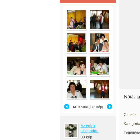
Nótás ta
6/19
oldal (146 kép)
Címkék:
Kategória
Az égiek
színpadán
Feltöltött
83 kép