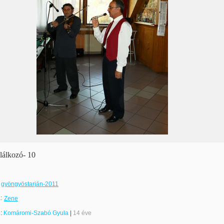
lálkozó- 10
gyöngyöstarján-2011
:
Zene
e:
Komáromi-Szabó Gyula
|
14 éve