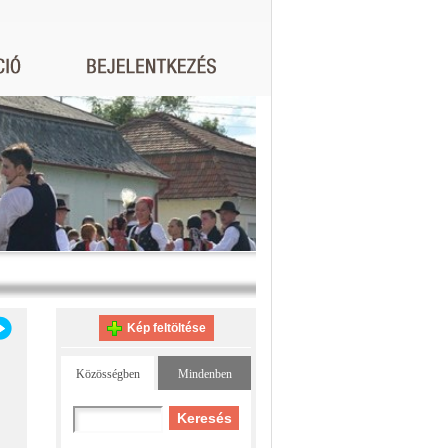
Kép feltöltése
Közösségben
Mindenben