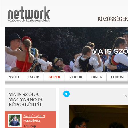
MA IS SZ
NYITÓ
TAGOK
KÉPEK
VIDEÓK
HÍREK
FÓRUM
MA IS SZÓL A
Di
MAGYARNÓTA
KÉPGALÉRIÁI
Szabó Gyuszi
képgaléria
146 kép