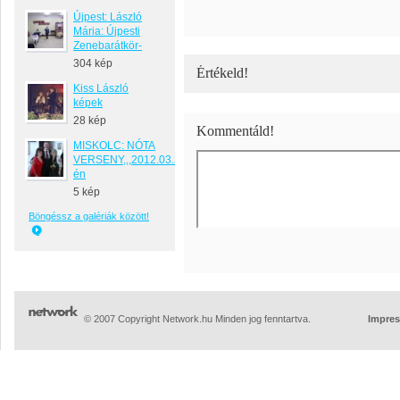
Újpest: László
Mária: Újpesti
Zenebarátkör-
304 kép
Értékeld!
Kiss László
képek
28 kép
Kommentáld!
MISKOLC: NÓTA
VERSENY,,,2012.03.24-
én
5 kép
Böngéssz a galériák között!
© 2007 Copyright Network.hu Minden jog fenntartva.
Impre