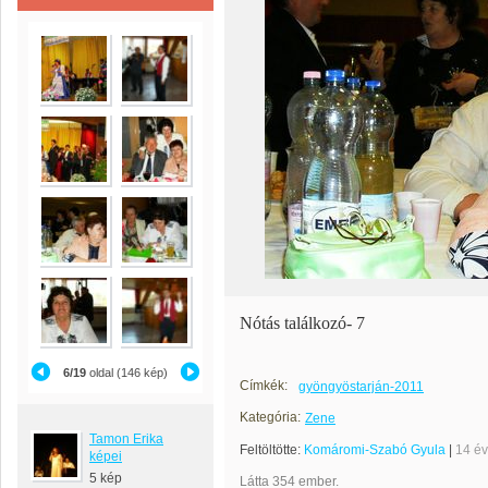
Nótás találkozó- 7
6/19
oldal (146 kép)
Címkék:
gyöngyöstarján-2011
Kategória:
Zene
Tamon Erika
Feltöltötte:
Komáromi-Szabó Gyula
|
14 é
képei
5 kép
Látta 354 ember.