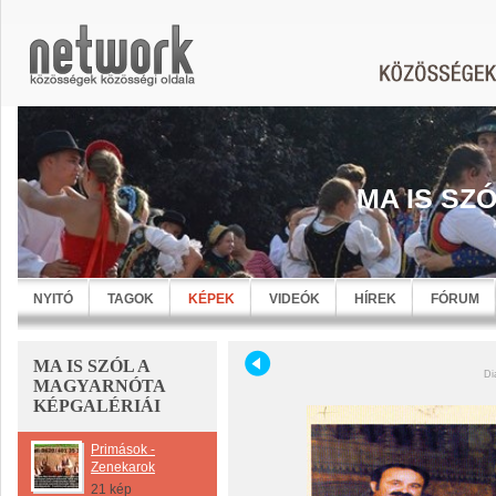
MA IS SZ
NYITÓ
TAGOK
KÉPEK
VIDEÓK
HÍREK
FÓRUM
MA IS SZÓL A
Di
MAGYARNÓTA
KÉPGALÉRIÁI
Primások -
Zenekarok
21 kép