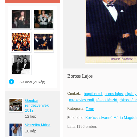
Boross Lajos
3/3
oldal (21 kép)
Címkék:
bagdi erzsi
boros lajos
cigány
mrakovics emil
rákosi lászló
rákosi lás
Gombai
rendezvények
Kategória:
Zene
2012
12 kép
Feltöltötte:
Kovács Istvánné Mária Magdol
Veszelka Márta
Látta 1196 ember.
10 kép