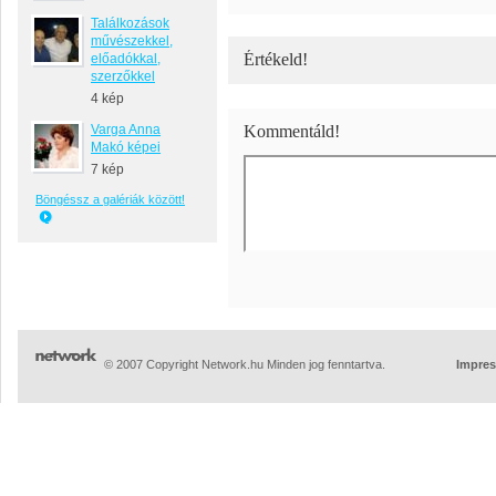
Találkozások
művészekkel,
Értékeld!
előadókkal,
szerzőkkel
4 kép
Varga Anna
Kommentáld!
Makó képei
7 kép
Böngéssz a galériák között!
© 2007 Copyright Network.hu Minden jog fenntartva.
Impre