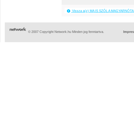
Vissza a(z) MA IS SZÓL A MAGYARNÓTA 
© 2007 Copyright Network.hu Minden jog fenntartva.
Impre