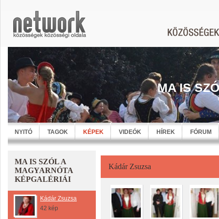
MA IS SZ
NYITÓ
TAGOK
KÉPEK
VIDEÓK
HÍREK
FÓRUM
MA IS SZÓL A
Kádár Zsuzsa
MAGYARNÓTA
KÉPGALÉRIÁI
Kádár Zsuzsa
42 kép