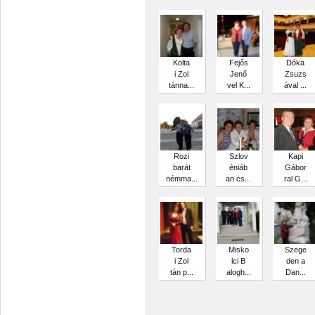
Kolta
Fejős
Dóka
i Zol
Jenő
Zsuzs
tánna...
vel K...
ával ...
Rozi
Szlov
Kapi
barát
éniáb
Gábor
némma...
an cs...
ral G...
Torda
Misko
Szege
i Zol
lci B
den a
tán p...
alogh...
Dan...