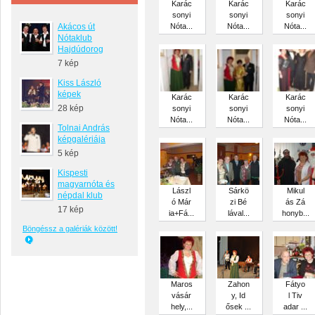
Karác
Karác
Karác
sonyi
sonyi
sonyi
Akácos út
Nóta...
Nóta...
Nóta...
Nótaklub
Hajdúdorog
7 kép
Kiss László
képek
Karác
Karác
Karác
28 kép
sonyi
sonyi
sonyi
Nóta...
Nóta...
Nóta...
Tolnai András
képgalériája
5 kép
Kispesti
magyarnóta és
Lászl
Sárkö
Mikul
népdal klub
ó Már
zi Bé
ás Zá
17 kép
ia+Fá...
lával...
honyb...
Böngéssz a galériák között!
Maros
Zahon
Fátyo
vásár
y, Id
l Tiv
hely,...
ősek ...
adar ...