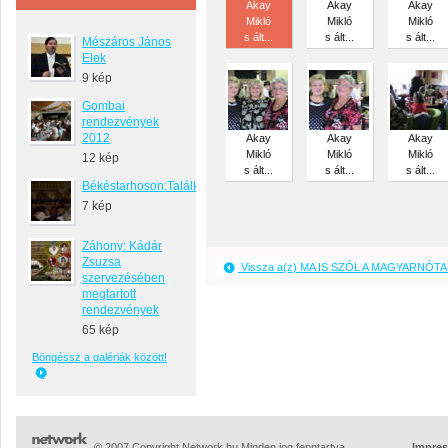
Akay
Akay
Akay
Mikló
Mikló
Mikló
s ált...
s ált...
s ált...
Mészáros János
Elek
9 kép
Gombai
rendezvények
2012
Akay
Akay
Akay
Mikló
Mikló
Mikló
12 kép
s ált...
s ált...
s ált...
Békéstarhoson:Találkozó
7 kép
Záhony: Kádár
Zsuzsa
Vissza a(z) MA IS SZÓL A MAGYARNÓTA 
szervezésében
megtartott
rendezvények
65 kép
Böngéssz a galériák között!
© 2007 Copyright Network.hu Minden jog fenntartva.
Impre