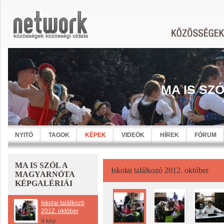
MA IS SZ
NYITÓ
TAGOK
KÉPEK
VIDEÓK
HÍREK
FÓRUM
MA IS SZÓL A
Iskolai találkozó 2012. október
MAGYARNÓTA
KÉPGALÉRIÁI
Iskolai találkozó
2012. október
9 kép