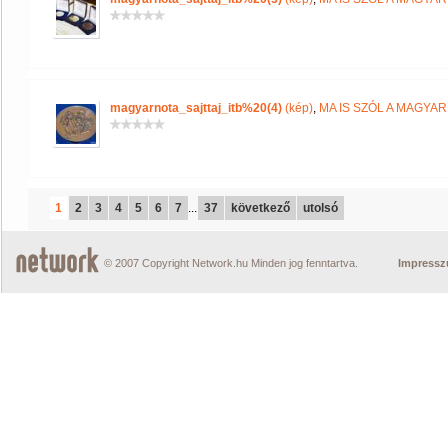
magyarnota_sajttaj_itb%20(4)
(kép)
,
MA IS SZÓL A MAGYA
1
2
3
4
5
6
7
...
37
következő
utolsó
© 2007 Copyright Network.hu Minden jog fenntartva.
Impress