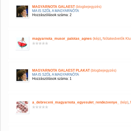
MAGYARNOTA GALAEST
(blogbejegyzés)
MA IS SZÓL A MAGYARNÓTA
Hozzászólások száma: 2
magyarnota_musor_palotas_agnes
(kép)
,
Nótakedvelők Klu
MAGYARNOTA GALAEST PLAKAT
(blogbejegyzés)
MA IS SZÓL A MAGYARNÓTA
Hozzászólások száma: 1
a_debreceni_magyarnota_egyesulet_rendezvenye_
(kép)
,