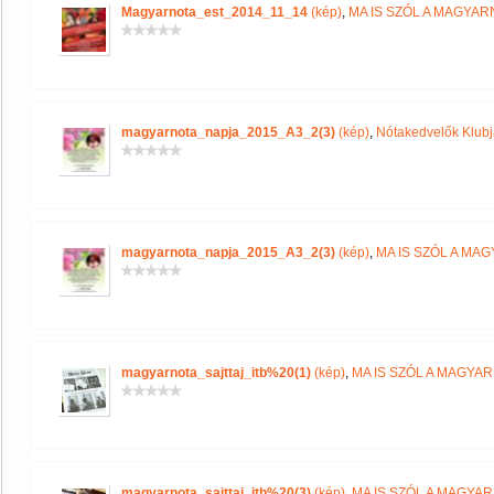
Magyarnota_est_2014_11_14
(kép)
,
MA IS SZÓL A MAGYA
magyarnota_napja_2015_A3_2(3)
(kép)
,
Nótakedvelők Klub
magyarnota_napja_2015_A3_2(3)
(kép)
,
MA IS SZÓL A MA
magyarnota_sajttaj_itb%20(1)
(kép)
,
MA IS SZÓL A MAGYA
magyarnota_sajttaj_itb%20(3)
(kép)
,
MA IS SZÓL A MAGYA