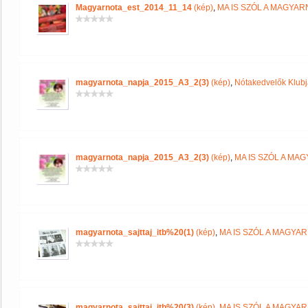
Magyarnota_est_2014_11_14
(kép)
,
MA IS SZÓL A MAGYA
magyarnota_napja_2015_A3_2(3)
(kép)
,
Nótakedvelők Klub
magyarnota_napja_2015_A3_2(3)
(kép)
,
MA IS SZÓL A MA
magyarnota_sajttaj_itb%20(1)
(kép)
,
MA IS SZÓL A MAGYA
magyarnota_sajttaj_itb%20(3)
(kép)
,
MA IS SZÓL A MAGYA