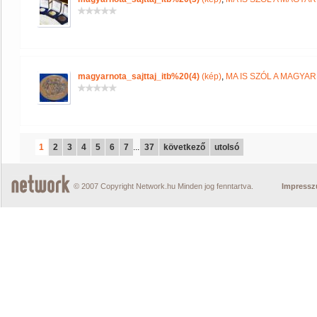
magyarnota_sajttaj_itb%20(4)
(kép)
,
MA IS SZÓL A MAGYA
1
2
3
4
5
6
7
...
37
következő
utolsó
© 2007 Copyright Network.hu Minden jog fenntartva.
Impress