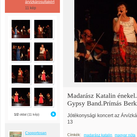
árvízkárosultakért
11 kép
Madarász Katalin énekel
Gypsy Band.Prímás Berki
1/2
oldal (11 kép)
Jótékonysági koncert az Árvízk
13
Csoportosan
Címkék:
madarász katalin
magyar nóta