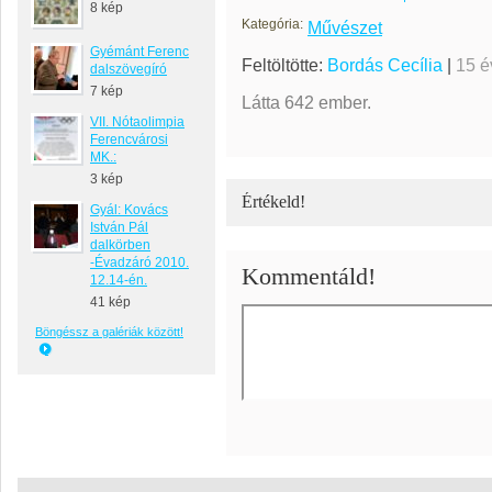
8 kép
Kategória:
Művészet
Gyémánt Ferenc
Feltöltötte:
Bordás Cecília
|
15 é
dalszövegíró
7 kép
Látta 642 ember.
VII. Nótaolimpia
Ferencvárosi
MK.:
3 kép
Értékeld!
Gyál: Kovács
István Pál
dalkörben
-Évadzáró 2010.
Kommentáld!
12.14-én.
41 kép
Böngéssz a galériák között!