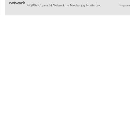
© 2007 Copyright Network.hu Minden jog fenntartva.
Impre