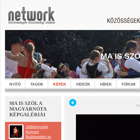
MA IS SZ
NYITÓ
TAGOK
KÉPEK
VIDEÓK
HÍREK
FÓRUM
MA IS SZÓL A
Di
MAGYARNÓTA
KÉPGALÉRIÁI
Jótékonysági
Koncert
Budapesten az