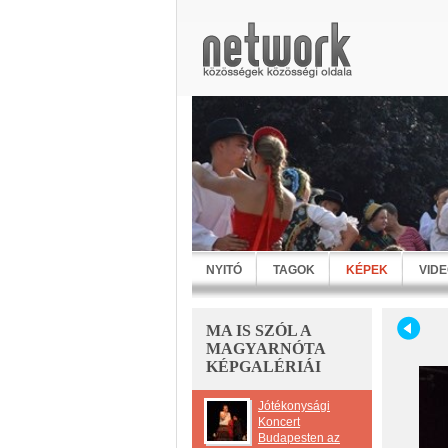
NYITÓ
TAGOK
KÉPEK
VID
MA IS SZÓL A
MAGYARNÓTA
KÉPGALÉRIÁI
Jótékonysági
Koncert
Budapesten az