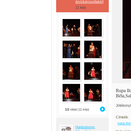
árvízkárosultakért
11 kép
Rupa Il
Béla,Sa
Jótékony
1/2
oldal (11 kép)
Címkék:
rupa ilo
Hajdudorog: