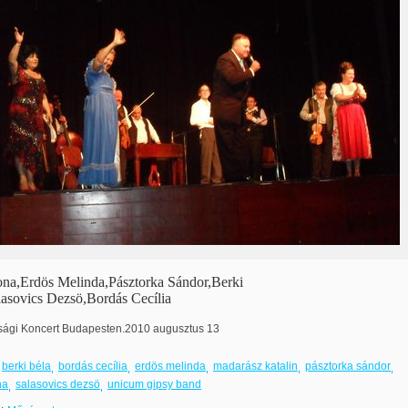
ona,Erdös Melinda,Pásztorka Sándor,Berki
lasovics Dezsö,Bordás Cecília
sági Koncert Budapesten.2010 augusztus 13
berki béla
bordás cecília
erdös melinda
madarász katalin
pásztorka sándor
na
salasovics dezsö
unicum gipsy band