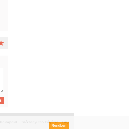
édiaajánlat
Széchenyi Terv Pályázat
FAQ
Rendben