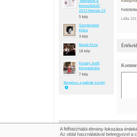
Kategória
"Megállok a
keresztútnál"
Feltöltött
2013 február 23
5 kép
Látta 101
Szentendrei
Klára
3 kép
Bagdi Erzsi
Értékeld
18 kép
Kosáry Judit
Kommen
képgaláriája
7 kép
Böngéssz a galériák között!
A felhasználói élmény fokozása érdeké
© 2007 Copyright Network.hu Minden 
Az oldal használatával beleegyezel a 