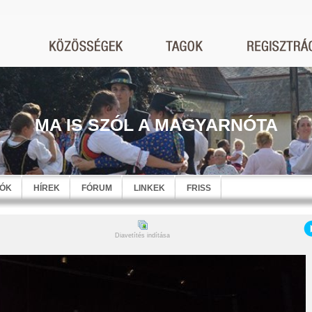
MA IS SZÓL A MAGYARNÓTA
EÓK
HÍREK
FÓRUM
LINKEK
FRISS
Diavetítés indítása