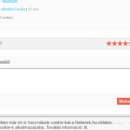
:
Művészet
e:
Bordás Cecília
|
15 éve
7 ember.
!
táld!
ben már mi is használunk cookie-kat a Network.hu oldalon.
jog fenntartva.
Impresszum
Felhasználási feltételek
Adatvédelem
M
cookie-k alkalmazásába. További információ:
itt
.