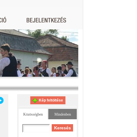
Kép feltöltése
Közösségben
Mindenben