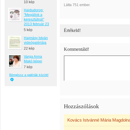
10 kép
Látta 751 ember.
Hajdudorog:
"Megállok a
keresztútnál"
2013 február 23
5 kép
Értékeld!
Hajmásy István
videógalériája
22 kép
Kommentáld!
Varga Anna
Makó képei
7 kép
Böngéssz a galériák között!
Hozzászólások
Kovács Istvánné Mária Magdoln