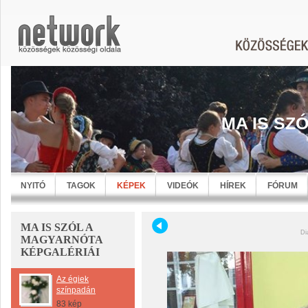
MA IS SZ
NYITÓ
TAGOK
KÉPEK
VIDEÓK
HÍREK
FÓRUM
MA IS SZÓL A
Di
MAGYARNÓTA
KÉPGALÉRIÁI
Az égiek
színpadán
83 kép