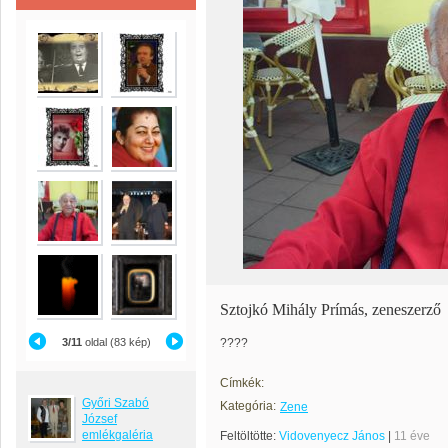
Sztojkó Mihály Prímás, zeneszerző
3/11
oldal (83 kép)
????
Címkék:
Győri Szabó
Kategória:
Zene
József
emlékgaléria
Feltöltötte:
Vidovenyecz János
|
11 éve