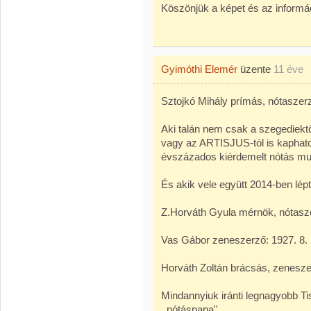
Köszönjük a képet és az inform
Gyimóthi Elemér
üzente
11 éve
Sztojkó Mihály prímás, nótaszerz
Aki talán nem csak a szegediekt
vagy az ARTISJUS-tól is kaphatott
évszázados kiérdemelt nótás mun
És akik vele együtt 2014-ben lépt
Z.Horváth Gyula mérnök, nótaszer
Vas Gábor zeneszerző: 1927. 8. 1
Horváth Zoltán brácsás, zeneszer
Mindannyiuk iránti legnagyobb Ti
,,nótáspapa"