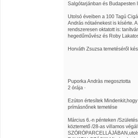
Salgótarjánban és Budapesten lé
Utolsó éveiben a 100 Tagú Cigán
András nótaénekest is kísérte. A
rendszeresen oktatott is: tanítv
hegedűművész és Roby Lakatos
Horváth Zsuzsa temetéséről kés
Puporka Andràs megosztotta
2 órája ·
Ezúton értesítek Mindenkit,ho
prímásnőnek temetése
Március 6.-n pénteken /Születés
köztemető /28-as villamos végá
SZÓRÓPARCELLÁJÁBAN,utolsó 