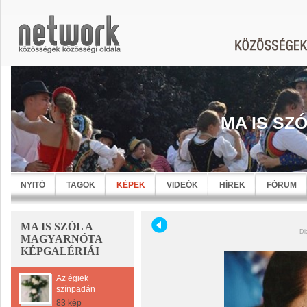
MA IS SZ
NYITÓ
TAGOK
KÉPEK
VIDEÓK
HÍREK
FÓRUM
MA IS SZÓL A
Di
MAGYARNÓTA
KÉPGALÉRIÁI
Az égiek
színpadán
83 kép