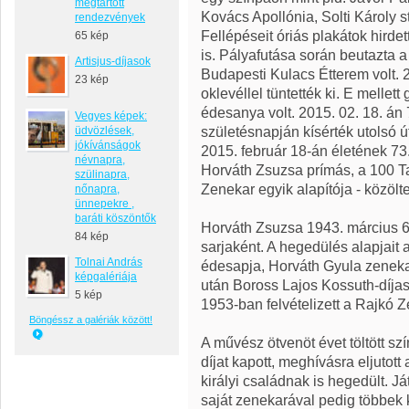
megtartott
Kovács Apollónia, Solti Károly s
rendezvények
Fellépéseit óriás plakátok hir
65 kép
is. Pályafutása során beutazta a
Artisjus-díjasok
Budapesti Kulacs Étterem volt. 
23 kép
oklevéllel tüntették ki. E melle
édesanya volt. 2015. 02. 18. án 
Vegyes képek:
születésnapján kísérték utolsó ú
üdvözlések,
jókívánságok
2015. február 18-án életének 73
névnapra,
Horváth Zsuzsa prímás, a 100 T
szülinapra,
Zenekar egyik alapítója - közölt
nőnapra,
ünnepekre ,
baráti köszöntők
Horváth Zsuzsa 1943. március 6
84 kép
sarjaként. A hegedülés alapjait 
Tolnai András
édesapja, Horváth Gyula zenekarv
képgalériája
után Boross Lajos Kossuth-díjas
5 kép
1953-ban felvételizett a Rajkó 
Böngéssz a galériák között!
A művész ötvenöt évet töltött s
díjat kapott, meghívásra eljutot
királyi családnak is hegedült. J
saját zenekarával pedig többek