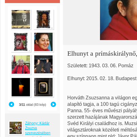
Elhunyt a prímáskirálynő
Született: 1943. 03. 06. Pomáz
Elhunyt: 2015. 02. 18. Budapest
Horváth Zsuzsanna a világon eg
alapító tagja, a 100 tagú cigá
3/11
oldal (83 kép)
Panna. 55- éves művészi pályál
szerzett hazájának Magyarország
Svéd Királyi családhoz is. Muz
Záhony: Kádár
Zsuzsa
világsztároknak közéleti méltós
szervezésében
egy színpaon mint pld: Jávor Pá