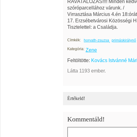
RAVATALOZÁS!!!! Minden kedve
szóróparcellához várunk. /
Virrasztása Március 4.én 18:órát
17. Erzsébetvárosi Közösségi Há
Tisztelettel: a Családja.
Címkék:
horvath-zsuzsa
primáskirálynő
Kategória:
Zene
Feltöltötte:
Kovács Istvánné Már
Látta 1193 ember.
Értékeld!
Kommentáld!