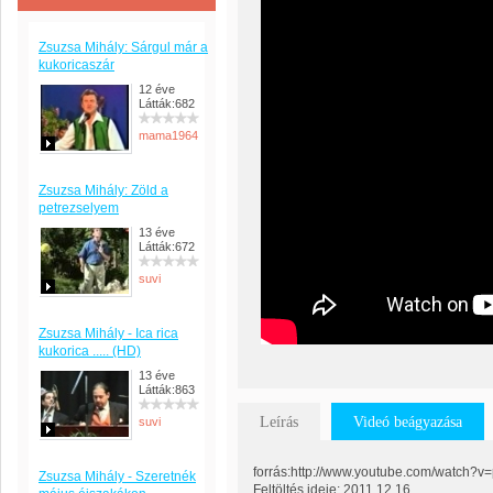
Zsuzsa Mihály: Sárgul már a
kukoricaszár
12 éve
Látták:682
mama1964
Zsuzsa Mihály: Zöld a
petrezselyem
13 éve
Látták:672
suvi
Zsuzsa Mihály - Ica rica
kukorica ..... (HD)
13 éve
Látták:863
Leírás
Videó beágyazása
suvi
forrás:http://www.youtube.com/watch
Zsuzsa Mihály - Szeretnék
Feltöltés ideje: 2011.12.16.