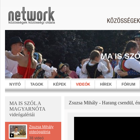
MA IS SZ
NYITÓ
TAGOK
KÉPEK
VIDEÓK
HÍREK
FÓRUM
Zsuzsa Mihály - Harang csendül, é
MA IS SZÓL A
MAGYARNÓTA
videógalériái
Zsuzsa Mihály
videógaléria
38 videó