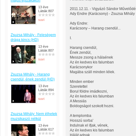
május éjszakákon
13 éve
2011.12.11. - Vigyázó Sándor Művelődé
Látták:807
Ady Endre (Karácsony) - Zsuzsa Mihály
suvi
Ady Endre:
Karácsony – Harang csendül...
Zsuzsa Mihály - Feleségem
I.
drága kincs (HD)
13 éve
Harang csendül,
Látták:807
Ének zendül,
Messze zsong a hálaének
suvi
Az én kedves kis falumban
Karácsonykor
Magába száll minden lélek.
Zsuzsa Mihály - Harang
csendül, ének zendül (HD)
Minden ember
13 éve
Szeretettel
Látták:894
Borul földre imádkozni,
Az én kedves kis falumban
suvi
A Messiás
Boldogságot szokott hozni.
Zsuzsa Mihály: Nem élhetek
A templomba
muzsikaszó nélkül
Hosszú sorba'
Indulnak el ifjak, vének,
13 éve
Látták:617
Az én kedves kis falumban
Hálát adnak