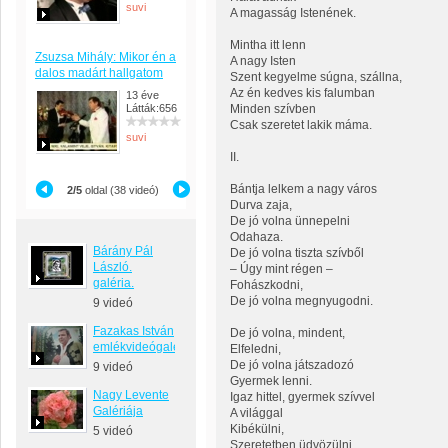
suvi
A magasság Istenének.
Mintha itt lenn
Zsuzsa Mihály: Mikor én a
A nagy Isten
dalos madárt hallgatom
Szent kegyelme súgna, szállna,
Az én kedves kis falumban
13 éve
Látták:656
Minden szívben
Csak szeretet lakik máma.
suvi
II.
Bántja lelkem a nagy város
2/5
oldal (38 videó)
Durva zaja,
De jó volna ünnepelni
Odahaza.
Bárány Pál
De jó volna tiszta szívből
László.
– Úgy mint régen –
galéria.
Fohászkodni,
De jó volna megnyugodni.
9 videó
Fazakas István
De jó volna, mindent,
emlékvideógaléria
Elfeledni,
De jó volna játszadozó
9 videó
Gyermek lenni.
Nagy Levente
Igaz hittel, gyermek szívvel
Galériája
A világgal
Kibékülni,
5 videó
Szeretetben üdvözülni.