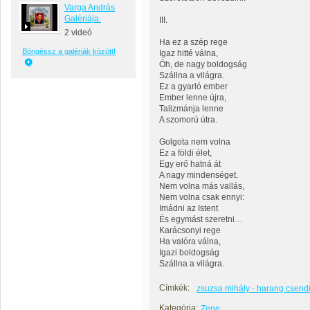
Varga András
Galériája.
III.
2 videó
Ha ez a szép rege
Böngéssz a galériák között!
Igaz hitté válna,
Óh, de nagy boldogság
Szállna a világra.
Ez a gyarló ember
Ember lenne újra,
Talizmánja lenne
A szomorú útra.
Golgota nem volna
Ez a földi élet,
Egy erő hatná át
A nagy mindenséget.
Nem volna más vallás,
Nem volna csak ennyi:
Imádni az Istent
És egymást szeretni…
Karácsonyi rege
Ha valóra válna,
Igazi boldogság
Szállna a világra.
Címkék:
zsuzsa mihály - harang csend
Kategória:
Zene