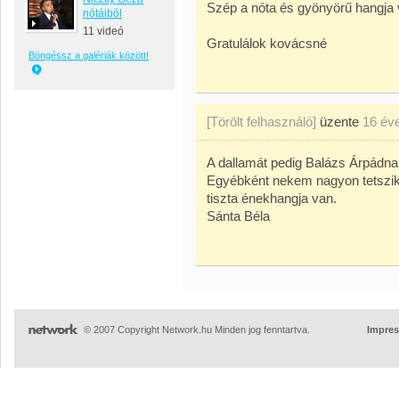
Szép a nóta és gyönyörű hangja v
nótáiból
11 videó
Gratulálok kovácsné
Böngéssz a galériák között!
[Törölt felhasználó]
üzente
16 év
A dallamát pedig Balázs Árpádna
Egyébként nekem nagyon tetszik 
tiszta énekhangja van.
Sánta Béla
© 2007 Copyright Network.hu Minden jog fenntartva.
Impre