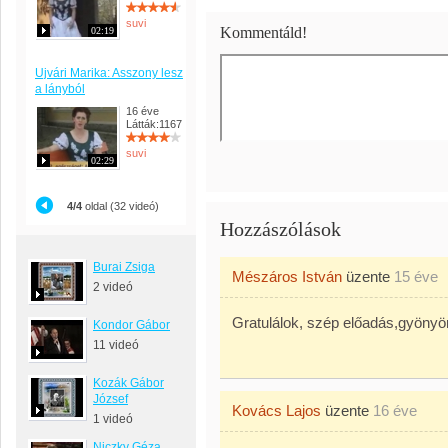
suvi
Kommentáld!
02:19
Ujvári Marika: Asszony lesz
a lányból
16 éve
Látták:1167
suvi
02:29
4/4
oldal (32 videó)
Hozzászólások
Burai Zsiga
Mészáros István
üzente
15 éve
2 videó
Gratulálok, szép előadás,gyöny
Kondor Gábor
11 videó
Kozák Gábor
József
Kovács Lajos
üzente
16 éve
1 videó
Niczky Géza