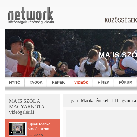
MA IS SZ
NYITÓ
TAGOK
KÉPEK
VIDEÓK
HÍREK
FÓRUM
Újvári Marika énekel : Itt hagyom a
MA IS SZÓL A
MAGYARNÓTA
videógalériái
Újvári Marika
videógaléria
32 videó