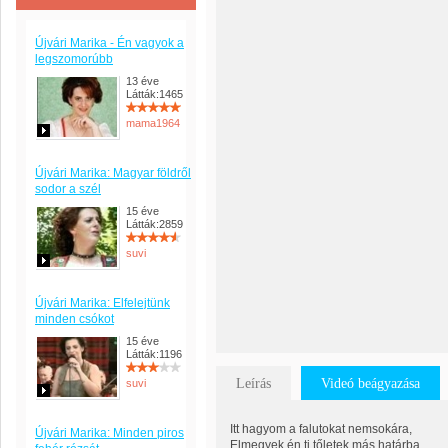
Újvári Marika - Én vagyok a
legszomorúbb
13 éve
Látták:1465
mama1964
Újvári Marika: Magyar földről
sodor a szél
15 éve
Látták:2859
suvi
Újvári Marika: Elfelejtünk
minden csókot
15 éve
Látták:1196
Leírás
Videó beágyazása
suvi
Itt hagyom a falutokat nemsokára,
Újvári Marika: Minden piros
Elmegyek én ti tőletek más határba.