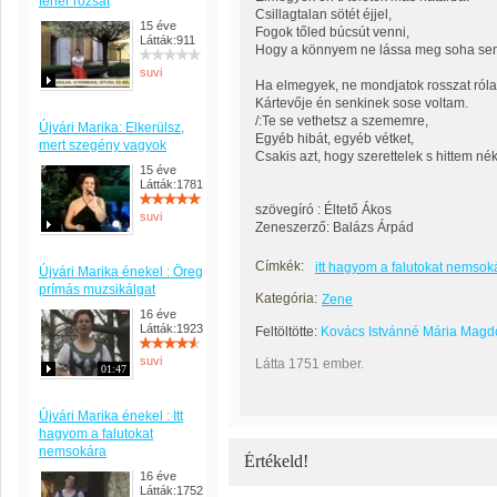
fehér rózsát
Csillagtalan sötét éjjel,
15 éve
Fogok tőled búcsút venni,
Látták:911
Hogy a könnyem ne lássa meg soha sen
suvi
Ha elmegyek, ne mondjatok rosszat ról
Kártevője én senkinek sose voltam.
/:Te se vethetsz a szememre,
Újvári Marika: Elkerülsz,
Egyéb hibát, egyéb vétket,
mert szegény vagyok
Csakis azt, hogy szerettelek s hittem nék
15 éve
Látták:1781
szövegíró : Éltető Ákos
suvi
Zeneszerző: Balázs Árpád
Címkék:
itt hagyom a falutokat nemsok
Újvári Marika énekel : Öreg
prímás muzsikálgat
Kategória:
Zene
16 éve
Látták:1923
Feltöltötte:
Kovács Istvánné Mária Magd
suvi
Látta 1751 ember.
01:47
Újvári Marika énekel : Itt
hagyom a falutokat
nemsokára
Értékeld!
16 éve
Látták:1752