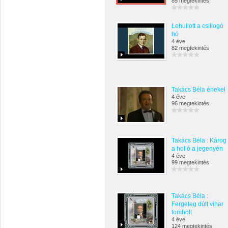
85 megtekintés
Lehullott a csillogó
hó
4 éve
82 megtekintés
Takács Béla énekel
4 éve
96 megtekintés
Takács Béla : Károg
a holló a jegenyén
4 éve
99 megtekintés
Takács Béla :
Fergeteg dúlt vihar
tombolt
4 éve
124 megtekintés