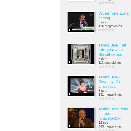
Vecsernyére szól a
harang
5 éve
126 megtekintés
Takács Béla : Hét
csillagból van a
Göncöl szekere
5 éve
112 megtekintés
Takács Béla -
Gesztenyefák
árnyékában
5 éve
131 megtekintés
Takács Béla: Piros
pettyes
ruhácskádban
12 éve
463 megtekintés