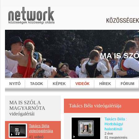
MA IS SZ
NYITÓ
TAGOK
KÉPEK
VIDEÓK
HÍREK
FÓRUM
MA IS SZÓL A
Takács Béla videógalériája
MAGYARNÓTA
videógalériái
Takács Béla :
Hortobágyi
Takács Béla
halastónál
videógalériája
2 éve
41 videó
81 megtekintés