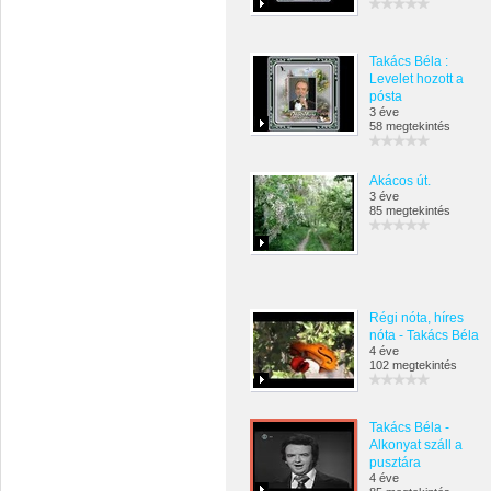
Takács Béla :
Levelet hozott a
pósta
3 éve
58 megtekintés
Akácos út.
3 éve
85 megtekintés
Régi nóta, híres
nóta - Takács Béla
4 éve
102 megtekintés
Takács Béla -
Alkonyat száll a
pusztára
4 éve