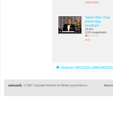
mama1964
Takács Béla: Öreg
prímás tégy
hangfogót
16 éve
02:21
1263 megtekintés
suvi
Vissza a(z) MA IS SZÓL A MAGYARNÓTA 
© 2007 Copyright Network.hu Minden jog fenntartva.
Impre