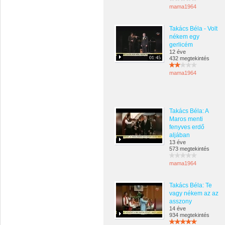
mama1964
Takács Béla - Volt
nékem egy
gerlicém
12 éve
01:45
432 megtekintés
mama1964
Takács Béla: A
Maros menti
fenyves erdő
aljában
13 éve
573 megtekintés
mama1964
Takács Béla: Te
vagy nékem az az
asszony
14 éve
934 megtekintés