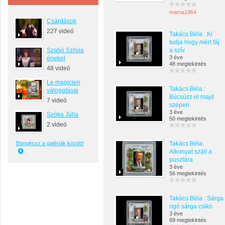
mama1964
Csárdások
227 videó
Takács Béla : Ki
tudja hogy mért fáj
Szabó Szilvia
a szív
3 éve
énekel
48 megtekintés
48 videó
Le magicien
Takács Béla :
válogatásai
Búcsúzz el majd
7 videó
szépen
3 éve
Szóka Júlia
50 megtekintés
2 videó
Böngéssz a galériák között!
Takács Béla:
Alkonyat száll a
pusztára
3 éve
56 megtekintés
Takács Béla : Sárga
rigó sárga csikó
3 éve
69 megtekintés