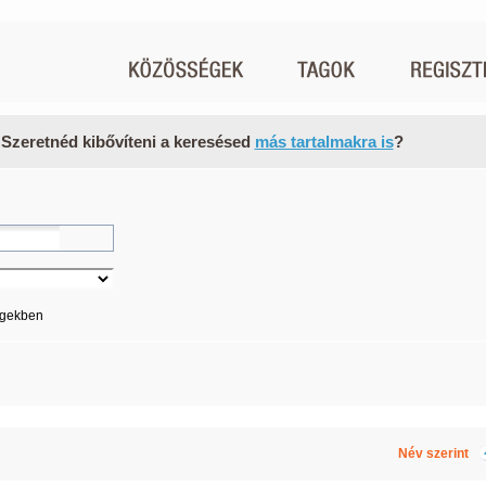
 Szeretnéd kibővíteni a keresésed
más tartalmakra is
?
égekben
Név szerint