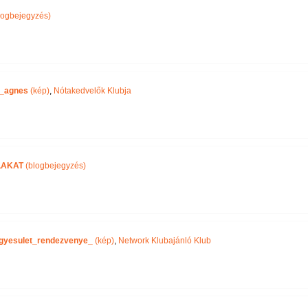
logbejegyzés)
_agnes
(kép)
,
Nótakedvelők Klubja
LAKAT
(blogbejegyzés)
gyesulet_rendezvenye_
(kép)
,
Network Klubajánló Klub