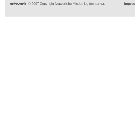
© 2007 Copyright Network.hu Minden jog fenntartva.
Impre