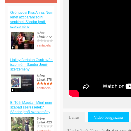
Gyöngyösi Kiss Anna: Nem
lehet azt parancsolni
senkinek Sándor jenő-
szerzemény
8 éve
Látták:372
santabela
Hollay Bertalan Csak azért
iszom én- Sándor Jenő-
szerzemény
8 éve
Látták:378
santabela
B. Tóth Magda - Miért nem
szabad szeresselek?
Sándor jenő-szerzemény
Leírás
Videó beágyazása
8 éve
Látták:423
Sándor Jenő- Jávor László: Van egy sz
santabela