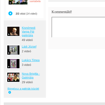
santabela
Kommentáld!
2/2
oldal (14 videó)
Kisnémedi
Varga Pál
galériája
49 videó
Ládi József
2 videó
Lukács Tímea
3 videó
Nova Brigitta -
Galériája
29 videó
Böngéssz a galériák között!