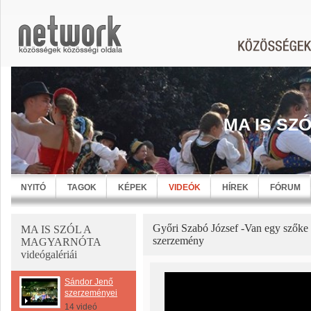
MA IS SZ
NYITÓ
TAGOK
KÉPEK
VIDEÓK
HÍREK
FÓRUM
Győri Szabó József -Van egy szőke
MA IS SZÓL A
szerzemény
MAGYARNÓTA
videógalériái
Sándor Jenő
szerzeményei
14 videó