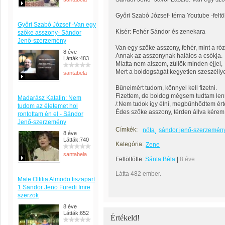
Győri Szabó József- téma Youtube -feltö
Győri Szabó József -Van egy
Kísér: Fehér Sándor és zenekara
szőke asszony- Sándor
Jenő-szerzemény
Van egy szőke asszony, fehér, mint a róz
8 éve
Annak az asszonynak halálos a csókja.
Látták:483
Miatta nem alszom, züllök minden éjjel,
Mert a boldogságát kegyetlen szeszéllye
santabela
Bűneimért tudom, könnyel kell fizetni.
Fizettem, de boldog mégsem tudtam len
Madarász Katalin: Nem
/:Nem tudok így élni, megbűnhődtem ért
tudom az életemet hol
Édes szőke asszony, térden állva kére
rontottam én el - Sándor
Jenő-szerzemény
Címkék:
nóta
sándor jenő-szerzemén
8 éve
Látták:740
Kategória:
Zene
santabela
Feltöltötte:
Sánta Béla
|
8 éve
Látta 482 ember.
Mate Ottilia Almodo tiszapart
1 Sandor Jeno Furedi Imre
szerzok
8 éve
Látták:652
Értékeld!