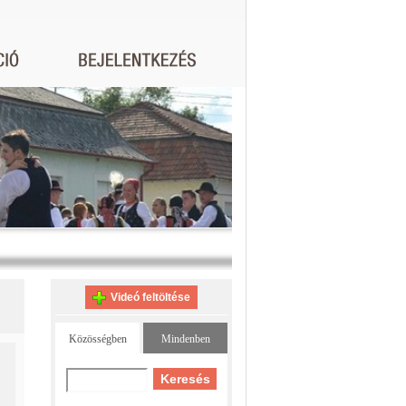
Videó feltöltése
Közösségben
Mindenben