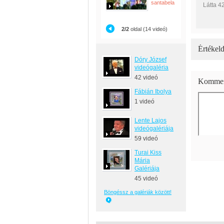
santabela
Látta 4
2/2
oldal (14 videó)
Értékeld
Dóry József
videógaléria
42 videó
Kommen
Fábián Ibolya
1 videó
Lente Lajos
videógalériája
59 videó
Turai Kiss
Mária
Galériája
45 videó
Böngéssz a galériák között!