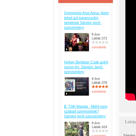
Gyöngyösi Kiss Anna: Nem
lehet azt parancsolni
senkinek Sándor jenő-
szerzemény
8 éve
Látták:372
santabela
Hollay Bertalan Csak azért
iszom én- Sándor Jenő-
szerzemény
8 éve
Látták:378
santabela
B. Tóth Magda - Miért nem
szabad szeresselek?
Sándor jenő-szerzemény
Leírás
8 éve
Látták:424
Sándor 
santabela