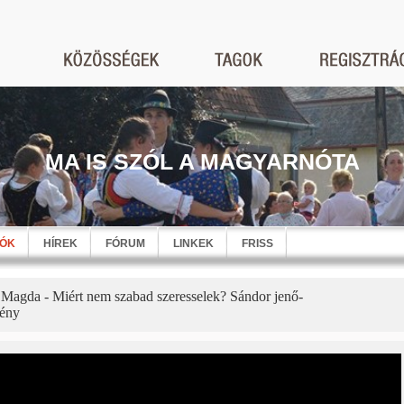
MA IS SZÓL A MAGYARNÓTA
EÓK
HÍREK
FÓRUM
LINKEK
FRISS
 Magda - Miért nem szabad szeresselek? Sándor jenő-
ény