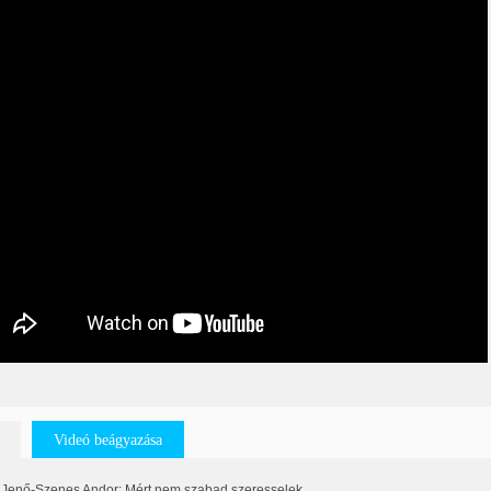
Videó beágyazása
Jenő-Szenes Andor: Mért nem szabad szeresselek