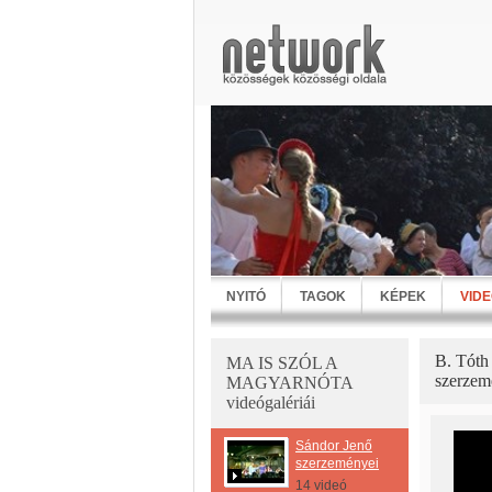
NYITÓ
TAGOK
KÉPEK
VID
B. Tóth
MA IS SZÓL A
szerzem
MAGYARNÓTA
videógalériái
Sándor Jenő
szerzeményei
14 videó