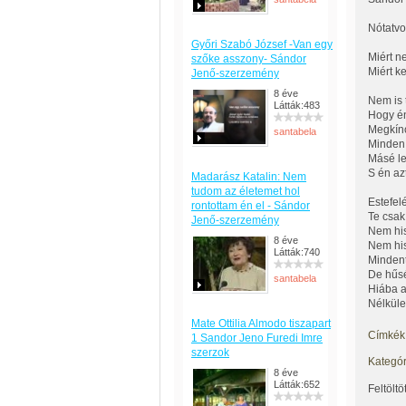
Nótatvof
Győri Szabó József -Van egy
Miért n
szőke asszony- Sándor
Miért ke
Jenő-szerzemény
8 éve
Nem is 
Látták:483
Hogy én
Megkíno
santabela
Minden 
Másé let
S én az
Madarász Katalin: Nem
tudom az életemet hol
Estefelé
rontottam én el - Sándor
Te csak
Jenő-szerzemény
Nem his
8 éve
Nem his
Látták:740
Mindent
De hűsé
santabela
Hiába a
Nélküle
Mate Ottilia Almodo tiszapart
Címkék
1 Sandor Jeno Furedi Imre
szerzok
Kategór
8 éve
Látták:652
Feltöltö