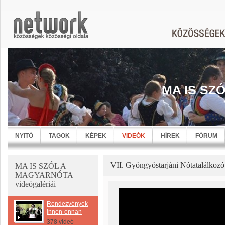
MA IS SZ
NYITÓ
TAGOK
KÉPEK
VIDEÓK
HÍREK
FÓRUM
VII. Gyöngyöstarjáni Nótatalálkozó
MA IS SZÓL A
MAGYARNÓTA
videógalériái
Rendezvényekről
innen-onnan
378 videó