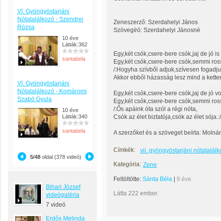
VI. Gyöngyöstarjáni
Nótatalálkozó - Szendrei
Zeneszerző: Szerdahelyi János
Rózsa
Szövegíró: Szerdahelyi Jánosné
10 éve
Látták:362
Egy,két csók,csere-bere csók,jaj de jó is
santabela
Egy,két csók,csere-bere csók,semmi ro
/:Hogyha szívből adjuk,szívesen fogadju
Akkor ebből házasság lesz mind a ketten 
VI. Gyöngyöstarjáni
Nótatalálkozó - Komáromi
Egy,két csók,csere-bere csók,jaj de jó vo
Szabó Gyula
Egy,két csók,csere-bere csók,semmi ros
/:Ős apáink óta szól a régi nóta,
10 éve
Látták:340
Csók az élet biztatója,csók az élet sója.:/
santabela
A szerzőket és a szöveget beírta: Moln
Címkék:
vii. gyöngyöstarjáni nótatalálk
5/48
oldal (378 videó)
Kategória:
Zene
Feltöltötte:
Sánta Béla
|
9 éve
Bihari József
Látta 222 ember.
videógaléria
7 videó
Erdős Melinda