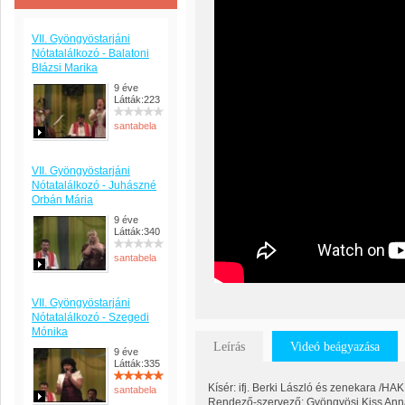
VII. Gyöngyöstarjáni
Nótatalálkozó - Balatoni
Blázsi Marika
9 éve
Látták:223
santabela
VII. Gyöngyöstarjáni
Nótatalálkozó - Juhászné
Orbán Mária
9 éve
Látták:340
santabela
VII. Gyöngyöstarjáni
Nótatalálkozó - Szegedi
Mónika
Leírás
Videó beágyazása
9 éve
Látták:335
Kísér: ifj. Berki László és zenekara /HA
santabela
Rendező-szervező: Gyöngyösi Kiss Ann