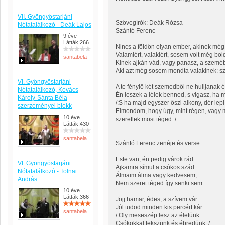
VII. Gyöngyöstarjáni
Szövegírók: Deák Rózsa
Nótatalálkozó - Deák Lajos
Szántó Ferenc
9 éve
Látták:266
Nincs a földön olyan ember, akinek még 
Valamiért, valakiért, sosem volt még bol
santabela
Kinek ajkán vád, vagy panasz, a szemé
Aki azt még sosem mondta valakinek: sze
VI. Gyöngyöstarjáni
A te fénylő két szemedből ne hulljanak 
Nótatalálkozó, Kovács
Én leszek a lélek benned, s vigasz, ha 
Károly-Sánta Béla
/:S ha majd egyszer őszi alkony, dér lep
szerzeményei blokk
Elmondom, hogy úgy, mint régen, vagy
10 éve
szeretlek most téged.:/
Látták:430
santabela
Szántó Ferenc zenéje és verse
Este van, én pedig várok rád.
VI. Gyöngyöstarjáni
Ajkamra símul a csókos szád.
Nótatalálkozó - Tolnai
Álmaim álma vagy kedvesem,
András
Nem szeret téged így senki sem.
10 éve
Látták:366
Jöjj hamar, édes, a szívem vár.
Jól tudod minden kis percért kár.
santabela
/:Oly meseszép lesz az életünk
Csókokkal fekszünk és ébredünk.:/