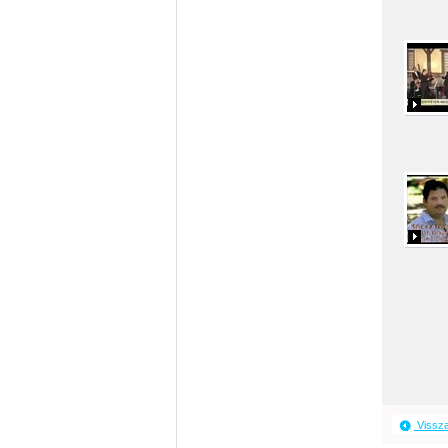
Vissz