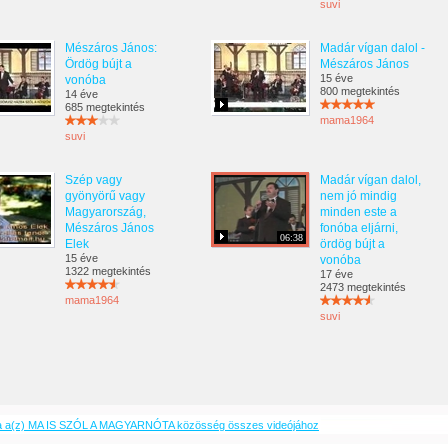
suvi
Mészáros János:
Madár vígan dalol -
Ördög bújt a
Mészáros János
15 éve
vonóba
800 megtekintés
14 éve
685 megtekintés
mama1964
suvi
Szép vagy
Madár vígan dalol,
gyönyörű vagy
nem jó mindig
Magyarország,
minden este a
Mészáros János
fonóba eljárni,
06:38
Elek
ördög bújt a
15 éve
vonóba
1322 megtekintés
17 éve
2473 megtekintés
mama1964
suvi
a a(z) MA IS SZÓL A MAGYARNÓTA közösség összes videójához