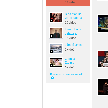
12 videó
Rigó Mónika
video galéria
10 videó
Éliás Tibor -
galériája.
18 videó
Zámbó Jimmi
1 videó
Csonka
Zsuzsa
5 videó
Böngéssz a galériák között!