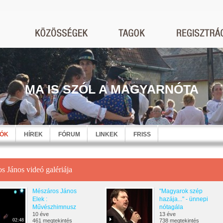
MA IS SZÓL A MAGYARNÓTA
EÓK
HÍREK
FÓRUM
LINKEK
FRISS
s János videó galériája
Mészáros János
"Magyarok szép
Elek :
hazája..." - ünnepi
Művészhimnusz
nótagála
10 éve
13 éve
02:48
461 megtekintés
738 megtekintés