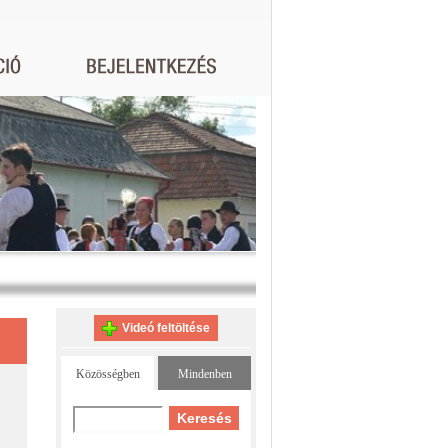
Videó feltöltése
Közösségben
Mindenben