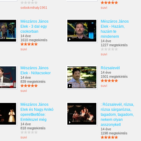
sebokmihaly1961
suvi
Mészáros János
Mészáros János
Elek - 3 dal egy
Elek - Hazám,
csokorban
hazám te
14 éve
mindenem
1610 megtekintés
14 éve
1227 megtekintés
suvi
suvi
Mészáros János
Rózsalevél
14 éve
Elek - Nótacsokor
1501 megtekintés
14 éve
839 megtekintés
suvi
suvi
Mészáros János
: Rózsalevél, rózsa,
Elek és Nagy Anikó
rózsa sárgarózsa,
operettkettőse:
tagadom, tagadom,
Emlékszel még
nekem olyan
14 éve
asszonykell
818 megtekintés
14 éve
1198 megtekintés
suvi