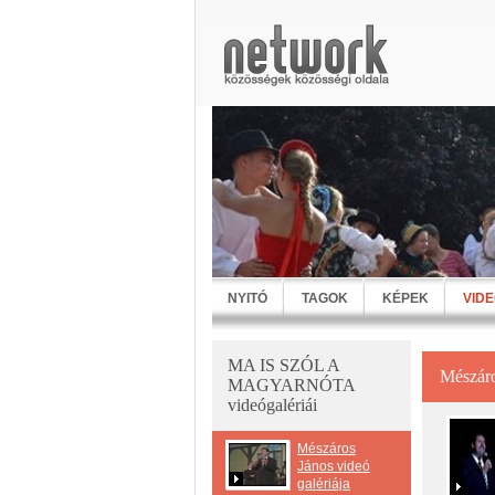
NYITÓ
TAGOK
KÉPEK
VID
MA IS SZÓL A
Mészáro
MAGYARNÓTA
videógalériái
Mészáros
János videó
galériája