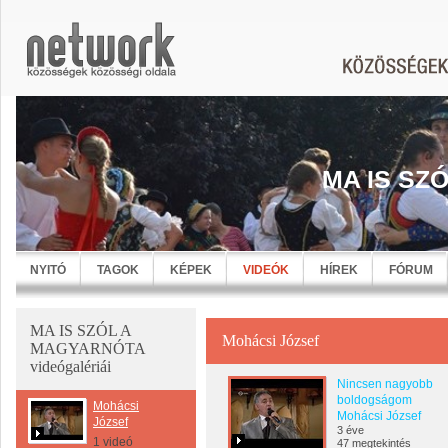
MA IS SZ
NYITÓ
TAGOK
KÉPEK
VIDEÓK
HÍREK
FÓRUM
MA IS SZÓL A
Mohácsi József
MAGYARNÓTA
videógalériái
Nincsen nagyobb
boldogságom
Mohácsi
Mohácsi József
József
3 éve
1 videó
47 megtekintés