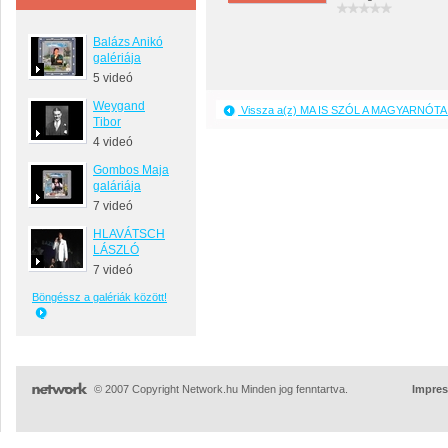
Balázs Anikó
galériája
5 videó
Weygand
Vissza a(z) MA IS SZÓL A MAGYARNÓTA 
Tibor
4 videó
Gombos Maja
galáriája
7 videó
HLAVÁTSCH
LÁSZLÓ
7 videó
Böngéssz a galériák között!
© 2007 Copyright Network.hu Minden jog fenntartva.
Impre