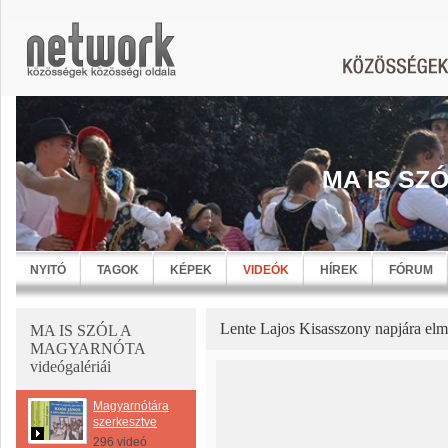
MA IS SZ
NYITÓ
TAGOK
KÉPEK
VIDEÓK
HÍREK
FÓRUM
Lente Lajos Kisasszony napjára el
MA IS SZÓL A
MAGYARNÓTA
videógalériái
Magyarnótára
szerkesztve
296 videó