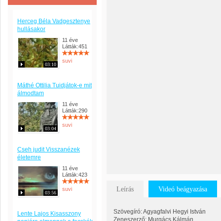
Herceg Béla Vadgesztenye
hullásakor
11 éve
Látták:451
suvi
03:10
Máthé Ottilia Tuidjátok-e mit
álmodtam
11 éve
Látták:290
suvi
03:04
Cseh judit Visszanézek
életemre
11 éve
Látták:423
Leírás
Videó beágyazása
suvi
03:56
Szövegíró: Agyagfalvi Hegyi István
Lente Lajos Kisasszony
Zeneszerző: Murgács Kálmán