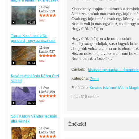
napjára elmennek a fecskék
11 éve
Kisasszony napjára elmennek a fecskék
Látták:319
A mi szerelmünk már csak egy fájó emlé
Csak egy fájó emlék, csak egy könnyes 
suvi
02:53
Nem is volt jó más egyébre, csak hogy m
Hogy örökké fájjon.
Tarnai Kiss László Ne
Hogy örökké fájjon a te édes csókod,
gondold, hogy az őszi szél
Mindig rád gondoljak, sose legyek bold
11 éve
/:Legjobb volna talán ha én is elmennék.
Látták:437
Hiszen nékem új tavaszt már nem hozna
Nem hoznak a fecskék.:/
suvi
02:51
Címkék:
kisasszony napjára elmennek 
Kovács Apollónia Kóbor őszi
Kategória:
Zene
széllel
Feltöltötte:
Kovács Istvánné Mária Magd
11 éve
Látták:459
Látta 318 ember.
suvi
02:58
Solti Károly Vándor fecskék
útra kelnek
Értékeld!
11 éve
Látták:362