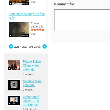
suvi
Kommentáld!
03:01
Bojtor Imre Sirdogál az őszi
szél
11 éve
Látták:342
suvi
02:03
20/37
oldal (295 videó)
Fekete Zoltán
Okány videó
galériája
8 videó
Gombos Maja
galáriája
7 videó
Győri Szabó
József 1929 -
2011 énekel
108 videó