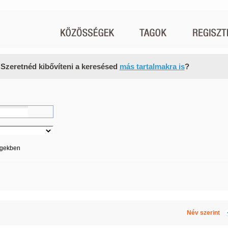
 Szeretnéd kibővíteni a keresésed
más tartalmakra is
?
égekben
Név szerint