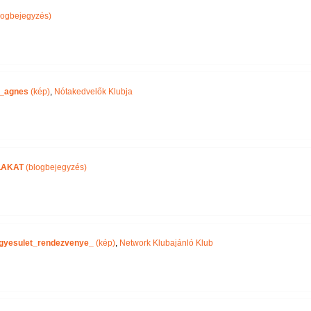
logbejegyzés)
_agnes
(kép)
,
Nótakedvelők Klubja
LAKAT
(blogbejegyzés)
gyesulet_rendezvenye_
(kép)
,
Network Klubajánló Klub