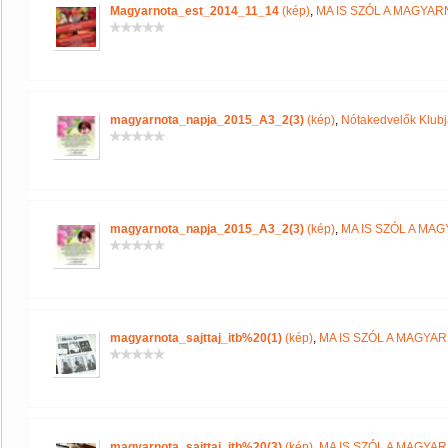
Magyarnota_est_2014_11_14
(kép)
,
MA IS SZÓL A MAGYA
magyarnota_napja_2015_A3_2(3)
(kép)
,
Nótakedvelők Klub
magyarnota_napja_2015_A3_2(3)
(kép)
,
MA IS SZÓL A MA
magyarnota_sajttaj_itb%20(1)
(kép)
,
MA IS SZÓL A MAGYA
magyarnota_sajttaj_itb%20(3)
(kép)
,
MA IS SZÓL A MAGYA