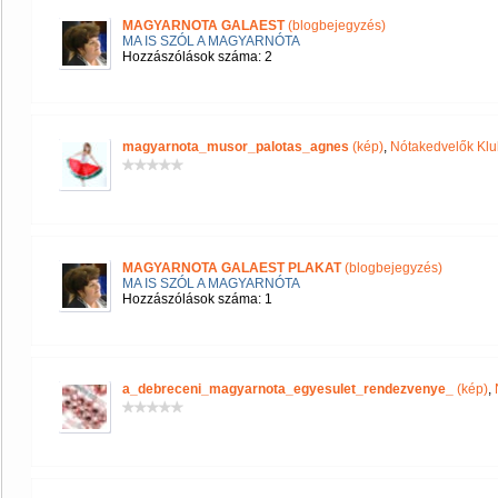
MAGYARNOTA GALAEST
(blogbejegyzés)
MA IS SZÓL A MAGYARNÓTA
Hozzászólások száma: 2
magyarnota_musor_palotas_agnes
(kép)
,
Nótakedvelők Klu
MAGYARNOTA GALAEST PLAKAT
(blogbejegyzés)
MA IS SZÓL A MAGYARNÓTA
Hozzászólások száma: 1
a_debreceni_magyarnota_egyesulet_rendezvenye_
(kép)
,