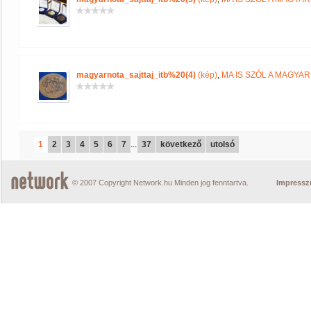
magyarnota_sajttaj_itb%20(4)
(kép)
,
MA IS SZÓL A MAGYA
1
2
3
4
5
6
7
...
37
következő
utolsó
© 2007 Copyright Network.hu Minden jog fenntartva.
Impress