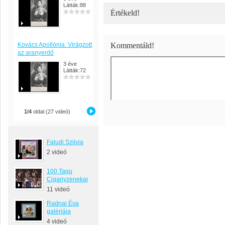
Látták:88
Értékeld!
Kovács Apollónia: Virágzott
Kommentáld!
az aranyerdő
3 éve
Látták:72
1/4
oldal (27 videó)
Faludi Szilvia
2 videó
100 Tagu
Ciganyzenekar
11 videó
Radnai Éva
galériája
4 videó