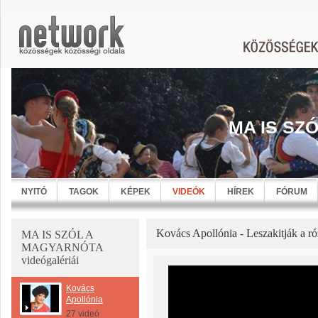
MA IS SZ
NYITÓ
TAGOK
KÉPEK
VIDEÓK
HÍREK
FÓRUM
Kovács Apollónia - Leszakitják a ró
MA IS SZÓL A
MAGYARNÓTA
videógalériái
Kovács
Apollónia
27 videó