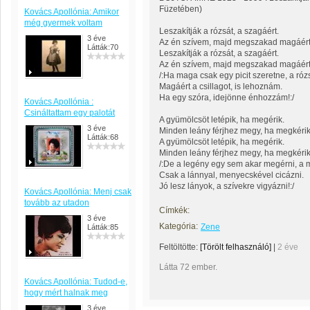
Füzetében)
Kovács Apollónia: Amikor
még gyermek voltam
Leszakítják a rózsát, a szagáért.
3 éve
Az én szívem, majd megszakad magáért
Látták:70
Leszakítják a rózsát, a szagáért.
Az én szívem, majd megszakad magáért
/:Ha maga csak egy picit szeretne, a ró
Magáért a csillagot, is lehoznám.
Ha egy szóra, idejönne énhozzám!:/
Kovács Apollónia :
Csináltattam egy palotát
A gyümölcsöt letépik, ha megérik.
3 éve
Minden leány férjhez megy, ha megkérik
Látták:68
A gyümölcsöt letépik, ha megérik.
Minden leány férjhez megy, ha megkérik
/:De a legény egy sem akar megérni, a 
Csak a lánnyal, menyecskével cicázni.
Jó lesz lányok, a szívekre vigyázni!:/
Kovács Apollónia: Menj csak
tovább az utadon
Címkék:
3 éve
Kategória:
Zene
Látták:85
Feltöltötte:
[Törölt felhasználó]
|
2 éve
Látta 72 ember.
Kovács Apollónia: Tudod-e,
hogy mért halnak meg
3 éve