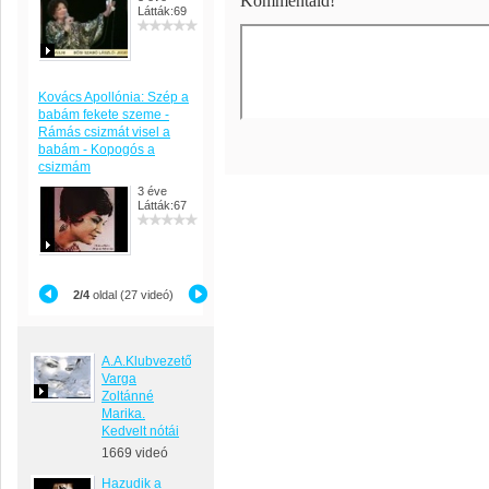
Kommentáld!
Látták:69
Kovács Apollónia: Szép a
babám fekete szeme -
Rámás csizmát visel a
babám - Kopogós a
csizmám
3 éve
Látták:67
2/4
oldal (27 videó)
A.A.Klubvezető
Varga
Zoltánné
Marika.
Kedvelt nótái
1669 videó
Hazudik a