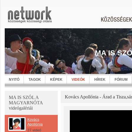
MA IS SZ
NYITÓ
TAGOK
KÉPEK
VIDEÓK
HÍREK
FÓRUM
Kovács Apollónia - Árad a Tisza,sár
MA IS SZÓL A
MAGYARNÓTA
videógalériái
Kovács
Apollónia
27 videó