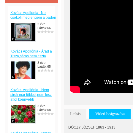
Kovács Apollónia : Ne
csókolj meg engem a padon
3 éve
Látták:66
Kovács Apollónia - Árad a
Tisza,sáros nem tiszta
3 éve
Látták:65
Kovács Apollónia - Nem
sírok már többet,nem lesz
attól könnyebb
3 éve
Látták:68
Leírás
Videó beágyazása
DÓCZY JÓZSEF 1863 - 1913