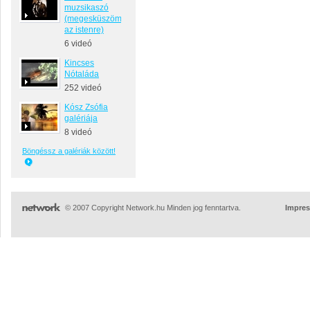
muzsikaszó
(megesküszöm
az istenre)
6 videó
Kincses
Nótaláda
252 videó
Kósz Zsófia
galériája
8 videó
Böngéssz a galériák között!
© 2007 Copyright Network.hu Minden jog fenntartva.
Impre