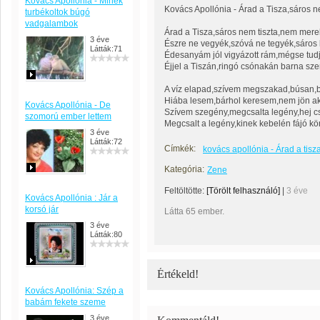
Kovács Apollónia - Minek
Kovács Apollónia - Árad a Tisza,sáros n
turbékoltok búgó
vadgalambok
Árad a Tisza,sáros nem tiszta,nem merek
3 éve
Észre ne vegyék,szóvá ne tegyék,sáros l
Látták:71
Édesanyám jól vigyázott rám,mégse tud
Éjjel a Tiszán,ringó csónakán barna szer
A víz elapad,szívem megszakad,búsan,b
Hiába lesem,bárhol keresem,nem jön aki
Kovács Apollónia - De
Szívem szegény,megcsalta legény,hej cs
szomorú ember lettem
Megcsalt a legény,kinek kebelén fájó k
3 éve
Látták:72
Címkék:
kovács apollónia - Árad a tisz
Kategória:
Zene
Feltöltötte:
[Törölt felhasználó]
|
3 éve
Kovács Apollónia : Jár a
korsó jár
Látta 65 ember.
3 éve
Látták:80
Értékeld!
Kovács Apollónia: Szép a
babám fekete szeme
3 éve