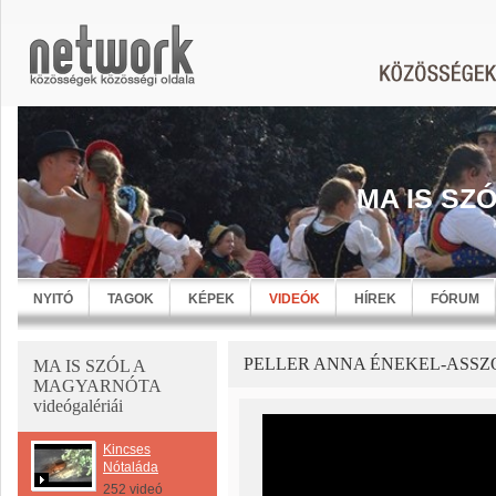
MA IS SZ
NYITÓ
TAGOK
KÉPEK
VIDEÓK
HÍREK
FÓRUM
PELLER ANNA ÉNEKEL-ASSZ
MA IS SZÓL A
MAGYARNÓTA
videógalériái
Kincses
Nótaláda
252 videó