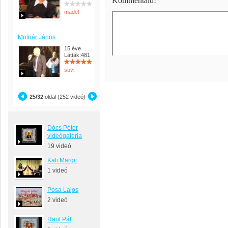
Kommentáld!
madel
Molnár János
15 éve
Látták:481
suvi
25/32
oldal (252 videó)
Dócs Péter
videógaléria
19 videó
Kali Margit
1 videó
Pósa Lajos
2 videó
Raul Pál