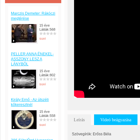
Marczis Demeter: Rákóczi
megtérése
15 éve
Látták:568
suvi
PELLER ANNA ÉNEKEL-
ASSZONY LESZ A
LÁNYBÓL
15 éve
Látták:802
suvi
Király Ernő - Az útszéli
kőkeresztnél
15 éve
Látták:558
Leírás
Videó beágyazása
suvi
Szövegírók: Erőss Béla