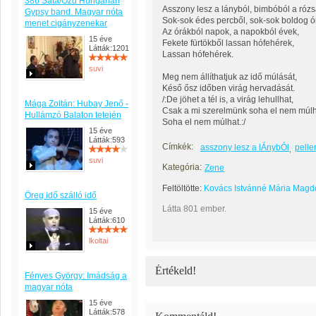
386 Sáta/Ózd Hungarian
Asszony lesz a lányból, bimbóból a rózs
Gypsy band. Magyar nóta
Sok-sok édes percből, sok-sok boldog ó
menet cigányzenekar
Az órákból napok, a napokból évek,
15 éve
Fekete fürtökből lassan hófehérek,
Látták:1201
Lassan hófehérek.
suvi
Meg nem állíthatjuk az idő múlását,
Késő ősz időben virág hervadását.
/:De jöhet a tél is, a virág lehullhat,
Mága Zoltán: Hubay Jenő -
Csak a mi szerelmünk soha el nem múlh
Hullámzó Balaton tetején
Soha el nem múlhat.:/
15 éve
Látták:593
Címkék:
asszony lesz a lÁnybÓl
pelle
suvi
Kategória:
Zene
Feltöltötte:
Kovács Istvánné Mária Magd
Öreg idő szálló idő
Látta 801 ember.
15 éve
Látták:610
lkoltai
Értékeld!
Fényes György: Imádság a
magyar nóta
15 éve
Látták:578