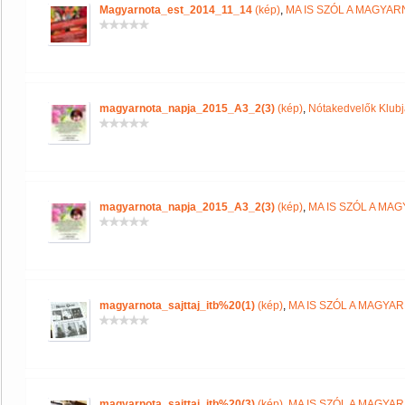
Magyarnota_est_2014_11_14
(kép)
,
MA IS SZÓL A MAGYA
magyarnota_napja_2015_A3_2(3)
(kép)
,
Nótakedvelők Klub
magyarnota_napja_2015_A3_2(3)
(kép)
,
MA IS SZÓL A MA
magyarnota_sajttaj_itb%20(1)
(kép)
,
MA IS SZÓL A MAGYA
magyarnota_sajttaj_itb%20(3)
(kép)
,
MA IS SZÓL A MAGYA