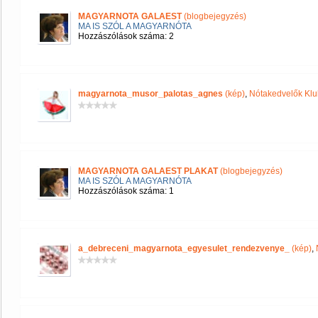
MAGYARNOTA GALAEST
(blogbejegyzés)
MA IS SZÓL A MAGYARNÓTA
Hozzászólások száma: 2
magyarnota_musor_palotas_agnes
(kép)
,
Nótakedvelők Klu
MAGYARNOTA GALAEST PLAKAT
(blogbejegyzés)
MA IS SZÓL A MAGYARNÓTA
Hozzászólások száma: 1
a_debreceni_magyarnota_egyesulet_rendezvenye_
(kép)
,