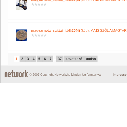
magyarnota_sajttaj_itb%20(4)
(kép)
,
MA IS SZÓL A MAGYA
1
2
3
4
5
6
7
...
37
következő
utolsó
© 2007 Copyright Network.hu Minden jog fenntartva.
Impress