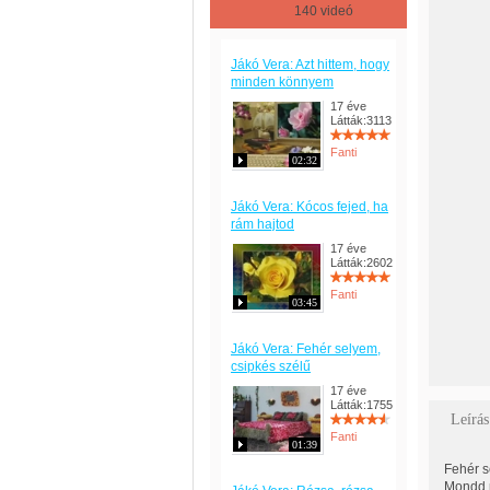
140 videó
Jákó Vera: Azt hittem, hogy
minden könnyem
17 éve
Látták:3113
Fanti
02:32
Jákó Vera: Kócos fejed, ha
rám hajtod
17 éve
Látták:2602
Fanti
03:45
Jákó Vera: Fehér selyem,
csipkés szélű
17 éve
Látták:1755
Leírás
Fanti
01:39
Fehér s
Mondd 