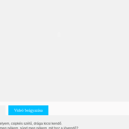
Videó beágyazása
elyem, csipkés szélű, drága kicsi kendő.
meg nékem, súgd meg nékem, mit hoz a jövendő?