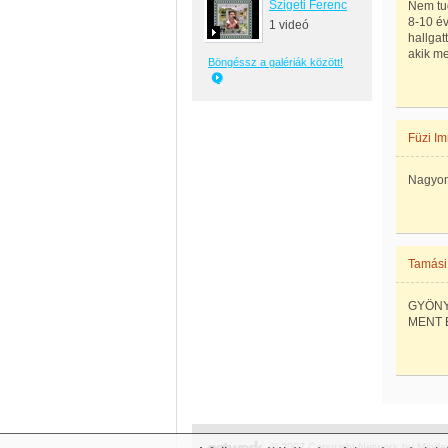
Szigeti Ferenc
Nem tu
8-10 év
1 videó
hallga
akik m
Böngéssz a galériák között!
Füzi Im
Nagyon
Tamási
GYÖNY
MENT 
© 2007 Copyright Network.hu Minden 