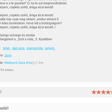
esz-e a te gazdád? Ó, ha te azt megmondhatnád.
elyem, csipkés szélű, drága kicsi kendő.
elyem, csipkés szélű, drága kicsi kendő.
dtál már csak meg nékem, amikor elment ő.
i édes tündérálom. Hová lett a boldogságom?
elyem, csipkés szélű, drága kicsi kendő.:/
György szövege és zenéje
megjelent a ,,Szól a nóta,, 5. füzetében
:
fehér
jákó vera
magyarnóta
selyem
ia:
Zene
tte:
Makkainé Zana Irma
|
17 éve
754 ember.
!
táld!