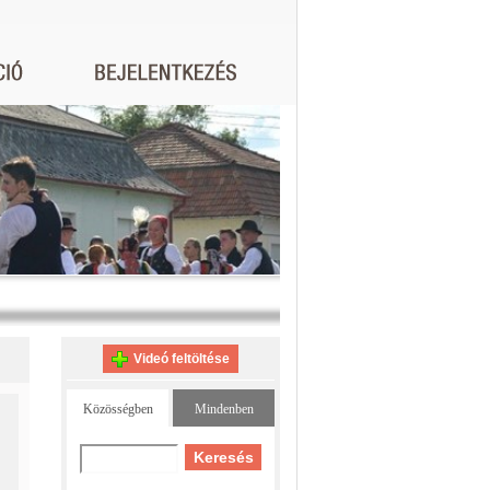
Videó feltöltése
Közösségben
Mindenben