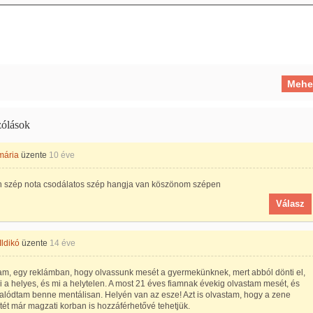
ólások
mária
üzente
10 éve
 szép nota csodálatos szép hangja van köszönom szépen
Válasz
Ildikó
üzente
14 éve
tam, egy reklámban, hogy olvassunk mesét a gyermekünknek, mert abból dönti el,
 a helyes, és mi a helytelen. A most 21 éves fiamnak évekig olvastam mesét, és
lódtam benne mentálisan. Helyén van az esze! Azt is olvastam, hogy a zene
tét már magzati korban is hozzáférhetővé tehetjük.