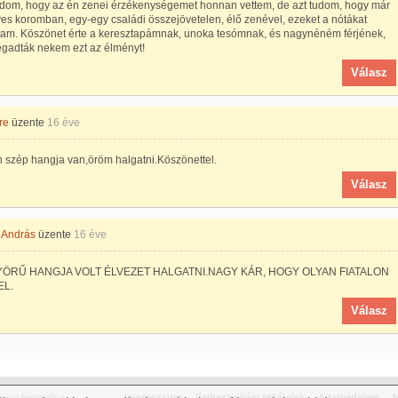
dom, hogy az én zenei érzékenységemet honnan vettem, de azt tudom, hogy már
es koromban, egy-egy családi összejövetelen, élő zenével, ezeket a nótákat
ttam. Köszönet érte a keresztapámnak, unoka tesómnak, és nagynéném férjének,
egadták nekem ezt az élményt!
Válasz
re
üzente
16 éve
 szép hangja van,öröm halgatni.Köszönettel.
Válasz
 András
üzente
16 éve
ÖRŰ HANGJA VOLT ÉLVEZET HALGATNI.NAGY KÁR, HOGY OLYAN FIATALON
EL.
Válasz
jog fenntartva.
Impresszum
Felhasználási feltételek
Adatvédelem
M