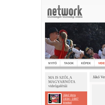
NYITÓ
TAGOK
KÉPEK
VID
Jákó Ver
MA IS SZÓL A
MAGYARNÓTA
videógalériái
Jákó Vera
1934 - 1987
énekel