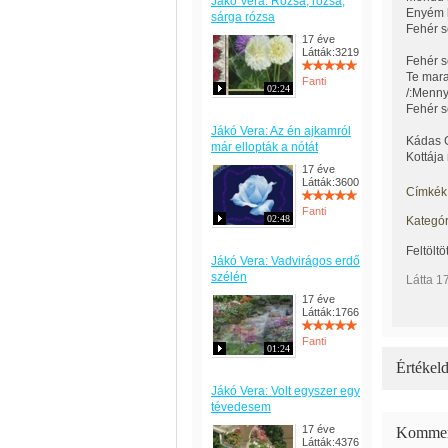
Jákó Vera: Rózsa, rózsa,
Enyém l
sárga rózsa
Fehér s
17 éve
Látták:3219
Fehér s
Te mara
Fanti
02:24
/:Menny
Fehér s
Jákó Vera: Az én ajkamról
Kádas 
már ellopták a nótát
Kottája 
17 éve
Látták:3600
Címkék
Fanti
02:48
Kategór
Feltöltö
Jákó Vera: Vadvirágos erdő
szélén
Látta 1
17 éve
Látták:1766
Fanti
01:24
Értékeld
Jákó Vera: Volt egyszer egy
tévedesem
17 éve
Kommen
Látták:4376