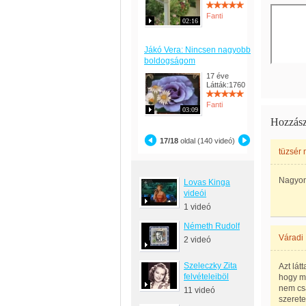
Fanti
02:16
Jákó Vera: Nincsen nagyobb
boldogságom
17 éve
Látták:1760
Fanti
03:09
Hozzász
17/18
oldal (140 videó)
tüzsér 
Nagyon
Lovas Kinga
videói
1 videó
Németh Rudolf
Váradi 
2 videó
Szeleczky Zita
Azt lát
felvételeiböl
hogy mi
nem csa
11 videó
szerete