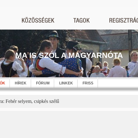
MA IS SZÓL A MAGYARNÓTA
EÓK
HÍREK
FÓRUM
LINKEK
FRISS
a: Fehér selyem, csipkés szélű