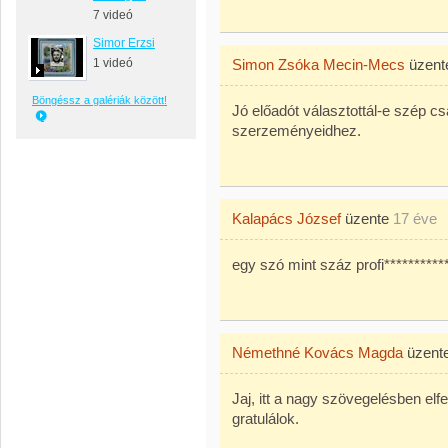
7 videó
Simor Erzsi
1 videó
Simon Zsóka Mecin-Mecs
üzen
Böngéssz a galériák között!
Jó előadót választottál-e szép c
szerzeményeidhez.
Kalapács József
üzente
17 éve
egy szó mint száz profi**********
Némethné Kovács Magda
üzent
Jaj, itt a nagy szövegelésben elfel
gratulálok.