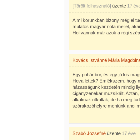
[Törölt felhasználó]
üzente
17 év
A mi korunkban bizony még el tud
mulatós magyar nóta mellet, akár 
Hol vannak már azok a régi szép
Kovács Istvánné Mária Magdoln
Egy pohár bor, és egy jó kis mag
Hova lettek? Emlékszem, hogy m
házasságunk kezdetén mindig il
cigányzenekar muzsikált. Aztán,
alkalmak ritkultak, de ha meg tud
szórakozóhelyre mentünk ahol ma
Szabó Józsefné
üzente
17 éve