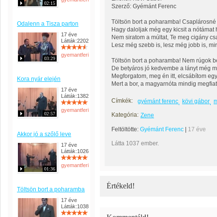
02:15
Szerző: Gyémánt Ferenc
Töltsön bort a poharamba! Csaplárosn
Odalenn a Tisza parton
Hagy daloljak még egy kicsit a nótámat
17 éve
Nem siratom a múltat, Te meg cigány cs
Látták:2202
Lesz még szebb is, lesz még jobb is, mir
gyemantferi
03:29
Töltsön bort a poharamba! Nem rúgok b
De betyáros jó kedvembe a lányt még 
Megforgatom, meg én itt, elcsábítom egy 
Kora nyár elején
Mert a bor, a magyarnóta mindig megfiata
17 éve
Látták:1382
Címkék:
gyémánt ferenc
kövi gábor
m
gyemantferi
02:57
Kategória:
Zene
Feltöltötte:
Gyémánt Ferenc
|
17 éve
Akkor jó a szőlő leve
Látta 1037 ember.
17 éve
Látták:1026
gyemantferi
01:36
Értékeld!
Töltsön bort a poharamba
17 éve
Látták:1038