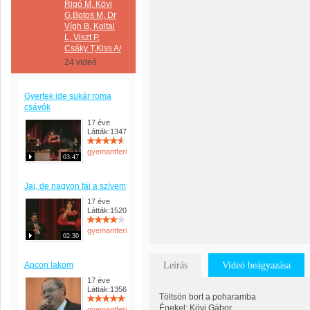
Rigó M, Kövi
G,Botos M, Dr
Vígh B, Koltai
L, Viszt P,
Csáky T,Kiss A/
24 videó
Gyertek ide sukár roma
csávók
17 éve
Látták:1347
gyemantferi
03:47
Jaj, de nagyon fáj a szívem
17 éve
Látták:1520
gyemantferi
02:30
Apcon lakom
Leírás
Videó beágyazása
17 éve
Látták:1356
Töltsön bort a poharamba
Énekel: Kövi Gábor
gyemantferi