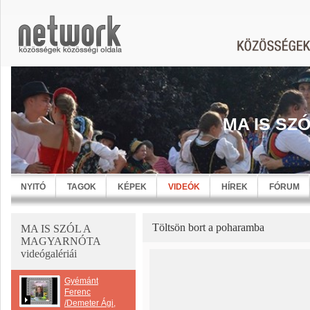
MA IS SZ
NYITÓ
TAGOK
KÉPEK
VIDEÓK
HÍREK
FÓRUM
Töltsön bort a poharamba
MA IS SZÓL A
MAGYARNÓTA
videógalériái
Gyémánt
Ferenc
/Demeter Ági,