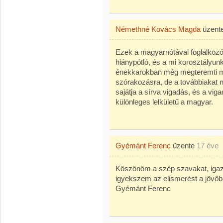
Némethné Kovács Magda
üzent
Ezek a magyarnótával foglalkozó c
hiánypótló, és a mi korosztályun
énekkarokban még megteremti ma
szórakozásra, de a továbbiakat 
sajátja a sírva vigadás, és a vig
különleges lelkületű a magyar.
Gyémánt Ferenc
üzente
17 éve
Köszönöm a szép szavakat, igaz
igyekszem az elismerést a jövőb
Gyémánt Ferenc