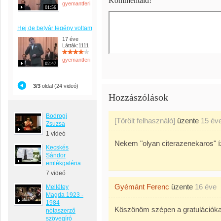
Kommentáld!
gyemantferi
01:56
Hej de betyár legény voltam
17 éve
Látták:1111
gyemantferi
02:47
3/3
oldal (24 videó)
Hozzászólások
Bodrogi
[Törölt felhasználó]
üzente
15 év
Zsuzsa
1 videó
Nekem "olyan citerazenekaros" í
Kecskés
Sándor
emlékgaléria
7 videó
Gyémánt Ferenc
üzente
16 éve
Mellétey
Magda 1923 -
1984
Köszönöm szépen a gratulációka
nótaszerző
szövegíró