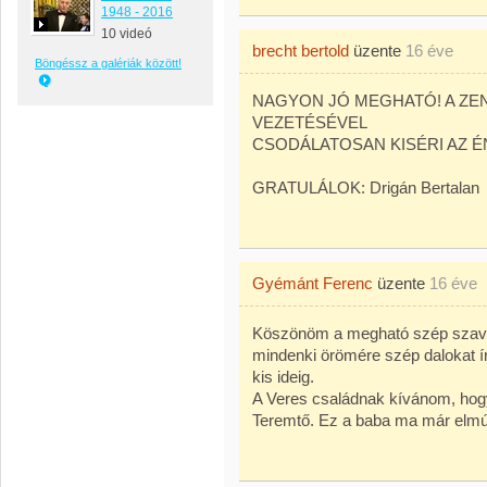
1948 - 2016
10 videó
brecht bertold
üzente
16 éve
Böngéssz a galériák között!
NAGYON JÓ MEGHATÓ! A ZE
VEZETÉSÉVEL
CSODÁLATOSAN KISÉRI AZ ÉNE
GRATULÁLOK: Drigán Bertalan
Gyémánt Ferenc
üzente
16 éve
Köszönöm a megható szép szavak
mindenki örömére szép dalokat í
kis ideig.
A Veres családnak kívánom, hog
Teremtő. Ez a baba ma már elmúl