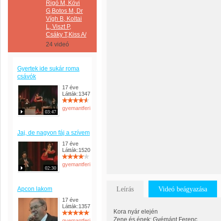
Rigó M, Kövi
G,Botos M, Dr
Vígh B, Koltai
L, Viszt P,
Csáky T,Kiss A/
24 videó
Gyertek ide sukár roma
csávók
17 éve
Látták:1347
gyemantferi
03:47
Jaj, de nagyon fáj a szívem
17 éve
Látták:1520
gyemantferi
02:30
Apcon lakom
Leírás
Videó beágyazása
17 éve
Látták:1357
Kora nyár elején
Zene és ének: Gyémánt Ferenc
gyemantferi