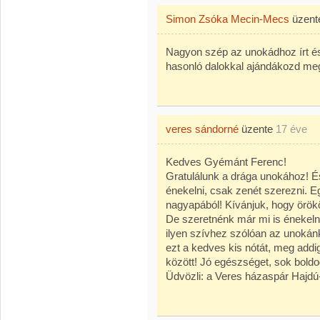
Simon Zsóka Mecin-Mecs
üzen
Nagyon szép az unokádhoz írt és
hasonló dalokkal ajándákozd meg
veres sándorné
üzente
17 éve
Kedves Gyémánt Ferenc!
Gratulálunk a drága unokához! És
énekelni, csak zenét szerezni. Eg
nagyapából! Kívánjuk, hogy örökö
De szeretnénk már mi is énekelni
ilyen szívhez szólóan az unokán
ezt a kedves kis nótát, meg addi
között! Jó egészséget, sok boldo
Üdvözli: a Veres házaspár Hajdú