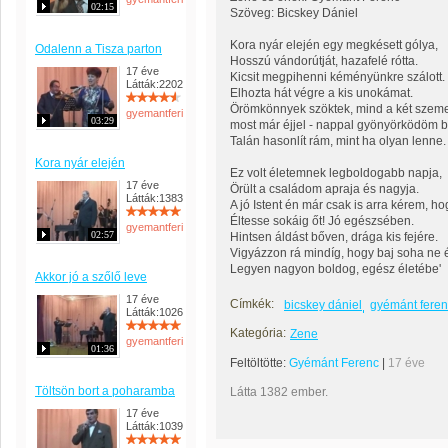
02:15
Szöveg: Bicskey Dániel
Kora nyár elején egy megkésett gólya,
Odalenn a Tisza parton
Hosszú vándorútját, hazafelé rótta.
17 éve
Kicsit megpihenni kéményünkre szálott.
Látták:2202
Elhozta hát végre a kis unokámat.
Örömkönnyek szöktek, mind a két szem
gyemantferi
03:29
most már éjjel - nappal gyönyörködöm 
Talán hasonlít rám, mint ha olyan lenne.
Kora nyár elején
Ez volt életemnek legboldogabb napja,
17 éve
Örült a családom apraja és nagyja.
Látták:1383
A jó Istent én már csak is arra kérem, ho
Éltesse sokáig őt! Jó egészsében.
gyemantferi
02:57
Hintsen áldást bőven, drága kis fejére.
Vigyázzon rá mindíg, hogy baj soha ne é
Legyen nagyon boldog, egész életébe'
Akkor jó a szőlő leve
17 éve
Címkék:
bicskey dániel
gyémánt feren
Látták:1026
Kategória:
Zene
gyemantferi
01:36
Feltöltötte:
Gyémánt Ferenc
|
17 éve
Töltsön bort a poharamba
Látta 1382 ember.
17 éve
Látták:1039