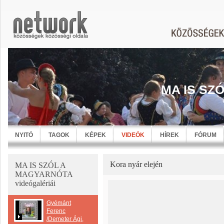
MA IS SZ
NYITÓ
TAGOK
KÉPEK
VIDEÓK
HÍREK
FÓRUM
Kora nyár elején
MA IS SZÓL A
MAGYARNÓTA
videógalériái
Gyémánt
Ferenc
/Demeter Ági,