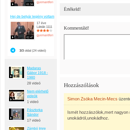
gyemantferi
01:56
Értékeld!
Hej de betyár legény voltam
17 éve
Látták:1111
Kommentáld!
gyemantferi
02:47
3/3
oldal (24 videó)
Madaras
Gábor 1918 -
1980
28 videó
Hozzászólások
Nem elérhető
videók
Simon Zsóka Mecin-Mecs
üzen
1 videó
Pásztorka
Ismét hozzászólok,mert nagyon 
Sándor
unokádról,unokádhoz.
17 videó
Zámbó Imre