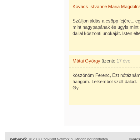
Kovács Istvánné Mária Magdoln
Szálljon áldás a csöpp fejére...l
mint nagypapának és ugyis mint a
dallal köszönti unokáját. Isten é
Mátai György
üzente
17 éve
köszönöm Ferenc, Ezt nótáznám
hangom. Lelkemből szólt dalod.
Gy.
© 2007 Copyright Network.hu Minden jog fenntartva.
Impre