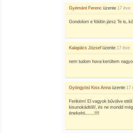
Gyémánt Ferenc
üzente
17 éve
Gondolom e földön jársz Te is, 
Kalapács József
üzente
17 éve
nem tudom hova kerültem nagyon
Gyöngyösi Kiss Anna
üzente
17 
Ferikém! El vagyok bűvölve ettől
kisunokádtól!/, és ne mondd még
énekelni........!!!!