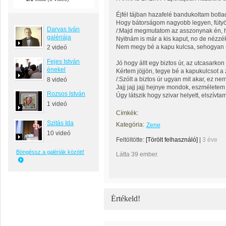
Éjfél tájban hazafelé bandukoltam botl
Hogy bátorságom nagyobb legyen, füty
Darvas Iván
/:Majd megmutatom az asszonynak én, h
galériája
Nyitnám is már a kis kaput, no de nézzék
Nem megy bé a kapu kulcsa, sehogyan s
2 videó
Fejes István
Jó hogy állt egy biztos úr, az utcasarkon 
énekel
Kértem jöjjön, tegye bé a kapukulcsot a 
/:Szólt a biztos úr ugyan mit akar, ez n
8 videó
Jajj jajj jajj hejnye mondok, eszméletem
Rozsos István
Úgy látszik hogy szivar helyett, elszívta
1 videó
Címkék:
Szitás Ida
Kategória:
Zene
10 videó
Feltöltötte:
[Törölt felhasználó]
|
3 éve
Böngéssz a galériák között!
Látta 39 ember.
Értékeld!