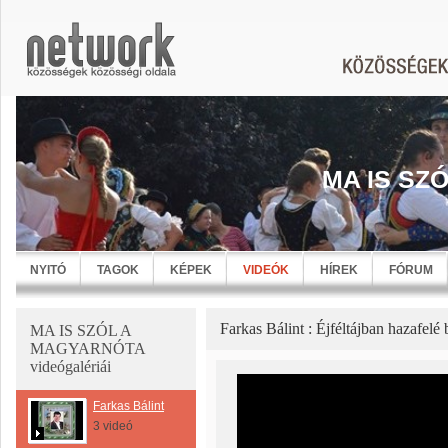
MA IS SZ
NYITÓ
TAGOK
KÉPEK
VIDEÓK
HÍREK
FÓRUM
Farkas Bálint : Éjféltájban hazafel
MA IS SZÓL A
MAGYARNÓTA
videógalériái
Farkas Bálint
3 videó