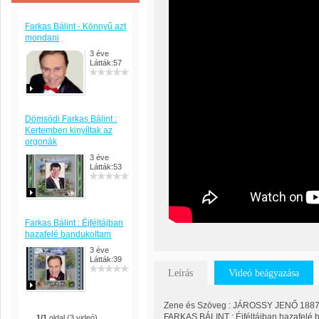
Farkas Bálint - Könnyű azt
mondani
3 éve
Látták:57
Dömsödi Farkas Bálint :
Kertemben kinyíltak az
orgonák
3 éve
Látták:53
Farkas Bálint : Éjféltájban
hazafelé bandukoltam
3 éve
Látták:39
Leírás
Videó beágyazása
Zene és Szöveg : JÁROSSY JENŐ 1887 -
FARKAS BÁLINT : Éjféltájban hazafelé
1/1
oldal (3 videó)