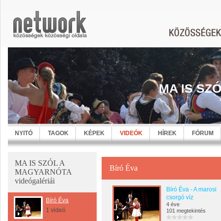
MA IS SZ
NYITÓ
TAGOK
KÉPEK
VIDEÓK
HÍREK
FÓRUM
MA IS SZÓL A
Bíró Éva
MAGYARNÓTA
videógalériái
Bíró Éva - A marosi
csorgó víz
Bíró Éva
4 éve
1 videó
101 megtekintés