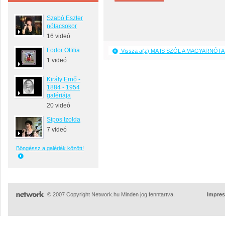
Szabó Eszter
nótacsokor
16 videó
Fodor Ottilia
Vissza a(z) MA IS SZÓL A MAGYARNÓTA 
1 videó
Király Ernő -
1884 - 1954
galériája
20 videó
Sipos Izolda
7 videó
Böngéssz a galériák között!
© 2007 Copyright Network.hu Minden jog fenntartva.
Impre