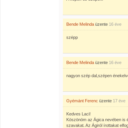
Bende Melinda
üzente
16 éve
szépp
Bende Melinda
üzente
16 éve
nagyon szép dal,szépen énekelv
Gyémánt Ferenc
üzente
17 éve
Kedves Laci!
Köszönöm az Ágica nevében is 
szavakat. Az Ágiról írottakat elf