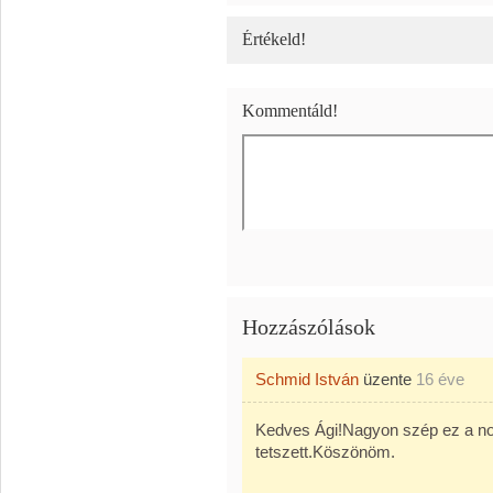
Értékeld!
Kommentáld!
Hozzászólások
Schmid István
üzente
16 éve
Kedves Ági!Nagyon szép ez a n
tetszett.Köszönöm.