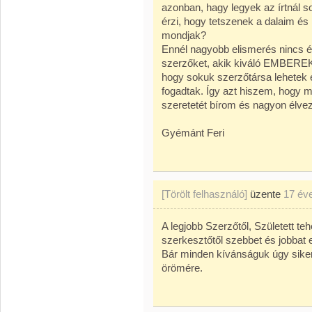
azonban, hagy legyek az írtnál 
érzi, hogy tetszenek a dalaim és
mondjak?
Ennél nagyobb elismerés nincs és
szerzőket, akik kiváló EMBERE
hogy sokuk szerzőtársa lehetek é
fogadtak. Így azt hiszem, hogy 
szeretetét bírom és nagyon él
Gyémánt Feri
[Törölt felhasználó]
üzente
17 év
A legjobb Szerzőtől, Született te
szerkesztőtől szebbet és jobbat e
Bár minden kívánságuk úgy siker
örömére.