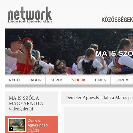
MA IS SZ
NYITÓ
TAGOK
KÉPEK
VIDEÓK
HÍREK
FÓRUM
Demeter Ágnes:Kis falu a Maros pa
MA IS SZÓL A
MAGYARNÓTA
videógalériái
Demeter
Ágnes videó
galéria