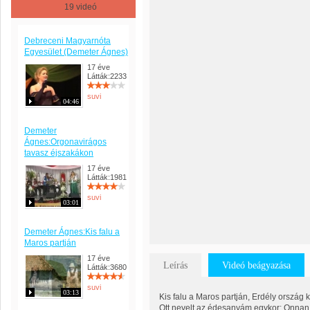
19 videó
Debreceni Magyarnóta
Egyesület (Demeter Ágnes)
17 éve
Látták:2233
suvi
04:46
Demeter
Ágnes:Orgonavirágos
tavasz éjszakákon
17 éve
Látták:1981
suvi
03:01
Demeter Ágnes:Kis falu a
Maros partján
17 éve
Leírás
Videó beágyazása
Látták:3680
suvi
03:13
Kis falu a Maros partján, Erdély ország
Ott nevelt az édesanyám egykor: Onnan 