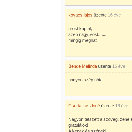
kovacs lajos
üzente
16 éve
5-öst kaptál,
szép nagy5-öst........
mingig meghat
Bende Melinda
üzente
16 éve
nagyon szép nóta
Cserta Lászlóné
üzente
16 éve
Nagyon tetszett a szöveg, zene é
gratulálok!
A képek és szépek!