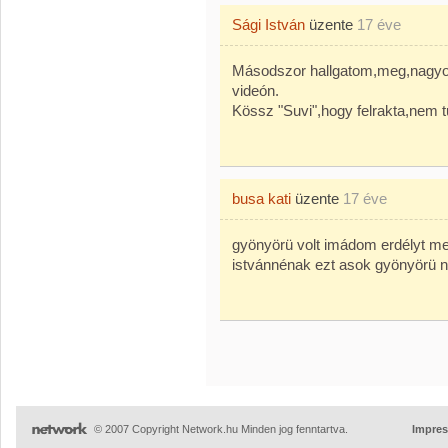
Sági István
üzente
17 éve
Másodszor hallgatom,meg,nagyo
videón.
Kössz "Suvi",hogy felrakta,nem
busa kati
üzente
17 éve
gyönyörü volt imádom erdélyt m
istvánnénak ezt asok gyönyörü n
© 2007 Copyright Network.hu Minden jog fenntartva.
Impre