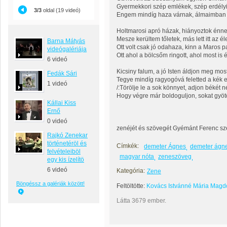
Gyermekkori szép emlékek, szép erdélyi 
3/3
oldal (19 videó)
Engem mindíg haza várnak, álmaimban 
Holtmarosi apró házak, hiányoztok énn
Mesze kerültem tőletek, más lett itt az é
Barna Mátyás
Ott volt csak jó odahaza, kinn a Maros pa
videógalériája
Ott ahol a bölcsőm ringott, ahol most i
6 videó
Kicsiny falum, a jó Isten áldjon meg mos
Fedák Sári
Tegye mindíg ragyogóvá feletted a kék e
1 videó
/:Törölje le a sok könnyet, adjon békét 
Hogy végre már boldoguljon, sokat gyötö
Kállai Kiss
Ernő
0 videó
zenéjét és szövegét Gyémánt Ferenc sz
Rajkó Zenekar
történetéröl és
Címkék:
demeter Ágnes
demeter ágn
felvételeiböl
magyar nóta
zeneszöveg
egy kis ízelítö
6 videó
Kategória:
Zene
Böngéssz a galériák között!
Feltöltötte:
Kovács Istvánné Mária Magd
Látta 3679 ember.