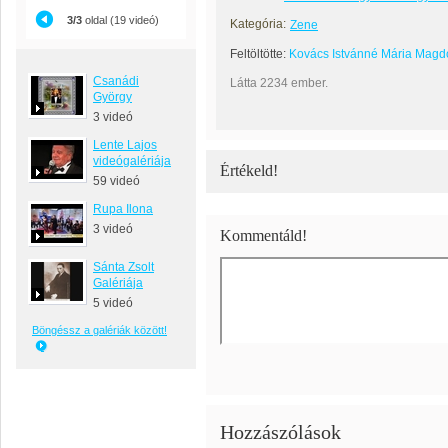
3/3
oldal (19 videó)
Kategória:
Zene
Feltöltötte:
Kovács Istvánné Mária Magd
Csanádi
Látta 2234 ember.
György
3 videó
Lente Lajos
videógalériája
Értékeld!
59 videó
Rupa Ilona
3 videó
Kommentáld!
Sánta Zsolt
Galériája
5 videó
Böngéssz a galériák között!
Hozzászólások