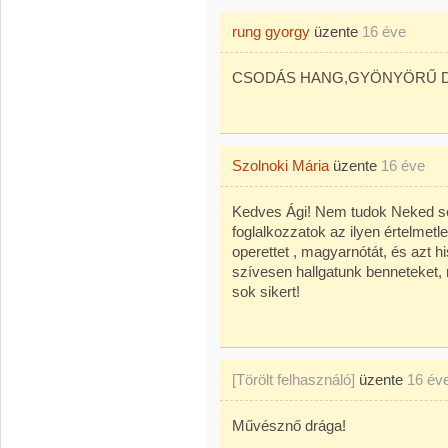
rung gyorgy
üzente
16 éve
CSODÁS HANG,GYÖNYÖRŰ 
Szolnoki Mária
üzente
16 éve
Kedves Ági! Nem tudok Neked sem
foglalkozzatok az ilyen értelmetl
operettet , magyarnótát, és azt
szívesen hallgatunk benneteket, 
sok sikert!
[Törölt felhasználó]
üzente
16 év
Művésznő drága!