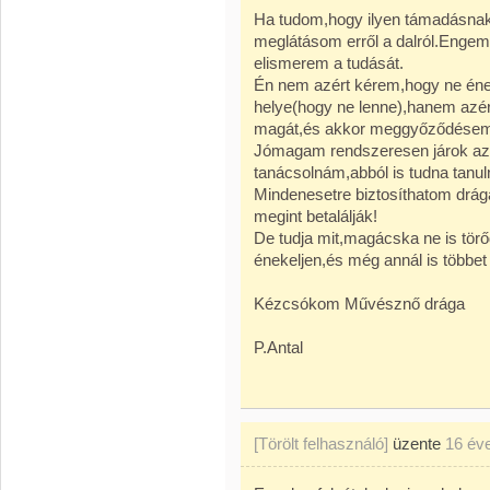
Ha tudom,hogy ilyen támadásnak 
meglátásom erről a dalról.Engem 
elismerem a tudását.
Én nem azért kérem,hogy ne éneke
helye(hogy ne lenne),hanem azér
magát,és akkor meggyőződésem,
Jómagam rendszeresen járok az
tanácsolnám,abból is tudna tanuln
Mindenesetre biztosíthatom drá
megint betalálják!
De tudja mit,magácska ne is tör
énekeljen,és még annál is többet
Kézcsókom Művésznő drága
P.Antal
[Törölt felhasználó]
üzente
16 év