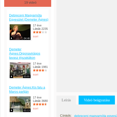
19 videó
Debreceni Magyarnóta
Egyesület (Demeter Ágnes)
17 éve
Látták:2235
suvi
04:46
Demeter
Ágnes:Orgonavirágos
tavasz éjszakákon
17 éve
Látták:1981
suvi
03:01
Demeter Ágnes:Kis falu a
Maros partján
17 éve
Leírás
Videó beágyazása
Látták:3680
suvi
03:13
Címkék:
debreceni magyarnóta egyesü