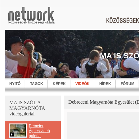
MA IS SZ
NYITÓ
TAGOK
KÉPEK
VIDEÓK
HÍREK
FÓRUM
Debreceni Magyarnóta Egyesület (
MA IS SZÓL A
MAGYARNÓTA
videógalériái
Demeter
Ágnes videó
galéria