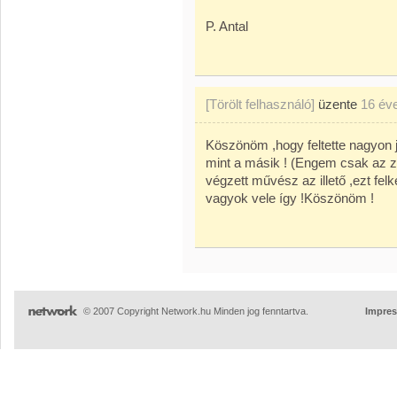
P. Antal
[Törölt felhasználó]
üzente
16 év
Köszönöm ,hogy feltette nagyon j
mint a másik ! (Engem csak az 
végzett művész az illető ,ezt fe
vagyok vele így !Köszönöm !
© 2007 Copyright Network.hu Minden jog fenntartva.
Impre