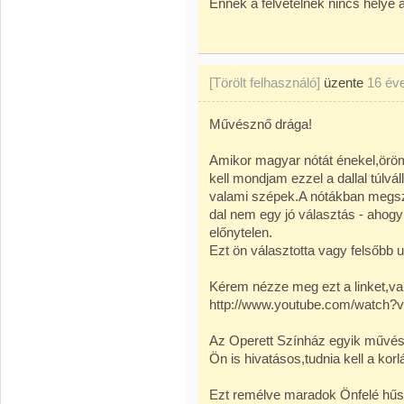
Ennek a felvételnek nincs helye 
[Törölt felhasználó]
üzente
16 év
Művésznő drága!
Amikor magyar nótát énekel,öröm
kell mondjam ezzel a dallal túl
valami szépek.A nótákban megszo
dal nem egy jó választás - ahog
előnytelen.
Ezt ön választotta vagy felsőbb u
Kérem nézze meg ezt a linket,val
http://www.youtube.com/watc
Az Operett Színház egyik művész
Ön is hivatásos,tudnia kell a kor
Ezt remélve maradok Önfelé hűség