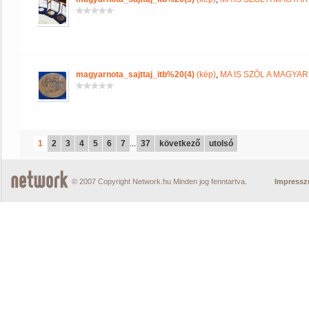
magyarnota_sajttaj_itb%20(4)
(kép)
,
MA IS SZÓL A MAGYA
1
2
3
4
5
6
7
...
37
következő
utolsó
© 2007 Copyright Network.hu Minden jog fenntartva.
Impress