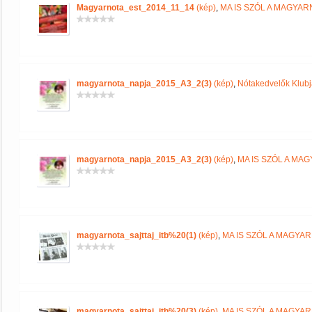
Magyarnota_est_2014_11_14
(kép)
,
MA IS SZÓL A MAGYA
magyarnota_napja_2015_A3_2(3)
(kép)
,
Nótakedvelők Klub
magyarnota_napja_2015_A3_2(3)
(kép)
,
MA IS SZÓL A MA
magyarnota_sajttaj_itb%20(1)
(kép)
,
MA IS SZÓL A MAGYA
magyarnota_sajttaj_itb%20(3)
(kép)
,
MA IS SZÓL A MAGYA