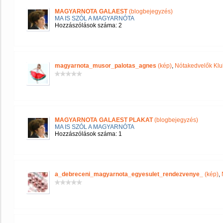
MAGYARNOTA GALAEST
(blogbejegyzés)
MA IS SZÓL A MAGYARNÓTA
Hozzászólások száma: 2
magyarnota_musor_palotas_agnes
(kép)
,
Nótakedvelők Klu
MAGYARNOTA GALAEST PLAKAT
(blogbejegyzés)
MA IS SZÓL A MAGYARNÓTA
Hozzászólások száma: 1
a_debreceni_magyarnota_egyesulet_rendezvenye_
(kép)
,