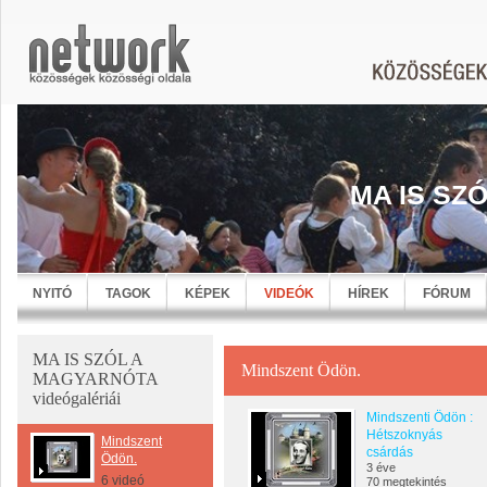
MA IS SZ
NYITÓ
TAGOK
KÉPEK
VIDEÓK
HÍREK
FÓRUM
MA IS SZÓL A
Mindszent Ödön.
MAGYARNÓTA
videógalériái
Mindszenti Ödön :
Hétszoknyás
Mindszent
csárdás
Ödön.
3 éve
6 videó
70 megtekintés