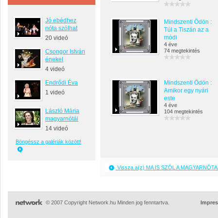
Jó ebédhez
Mindszenti Ödön :
nóta szólhat
Túl a Tiszán az a
módi
20 videó
4 éve
74 megtekintés
Csongor István
énekel
4 videó
Endrődi Éva
Mindszenti Ödön :
Amikor egy nyári
1 videó
este
4 éve
László Mária
104 megtekintés
magyarnótái
14 videó
Böngéssz a galériák között!
Vissza a(z) MA IS SZÓL A MAGYARNÓTA 
© 2007 Copyright Network.hu Minden jog fenntartva.
Impre