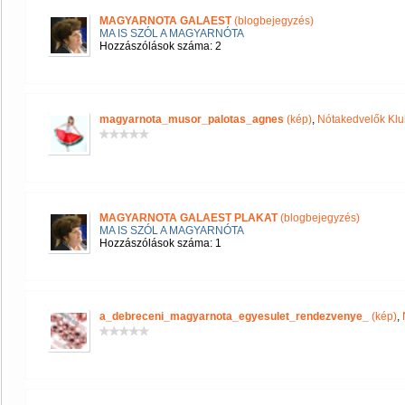
MAGYARNOTA GALAEST
(blogbejegyzés)
MA IS SZÓL A MAGYARNÓTA
Hozzászólások száma: 2
magyarnota_musor_palotas_agnes
(kép)
,
Nótakedvelők Klu
MAGYARNOTA GALAEST PLAKAT
(blogbejegyzés)
MA IS SZÓL A MAGYARNÓTA
Hozzászólások száma: 1
a_debreceni_magyarnota_egyesulet_rendezvenye_
(kép)
,