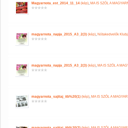
Magyarnota_est_2014_11_14
(kép)
,
MA IS SZÓL A MAGYA
magyarnota_napja_2015_A3_2(3)
(kép)
,
Nótakedvelők Klub
magyarnota_napja_2015_A3_2(3)
(kép)
,
MA IS SZÓL A MA
magyarnota_sajttaj_itb%20(1)
(kép)
,
MA IS SZÓL A MAGYA
magyarnota_sajttaj_itb%20(3)
(kép)
,
MA IS SZÓL A MAGYA