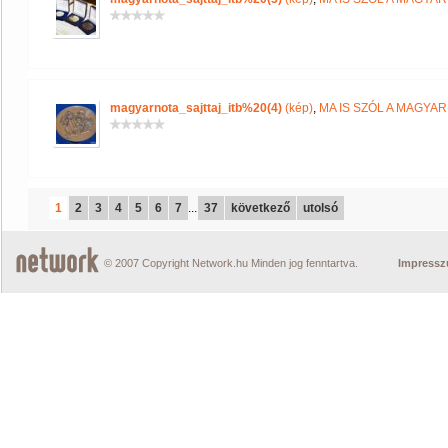
magyarnota_sajttaj_itb%20(4)
(kép)
,
MA IS SZÓL A MAGYA
1
2
3
4
5
6
7
...
37
következő
utolsó
© 2007 Copyright Network.hu Minden jog fenntartva.
Impress