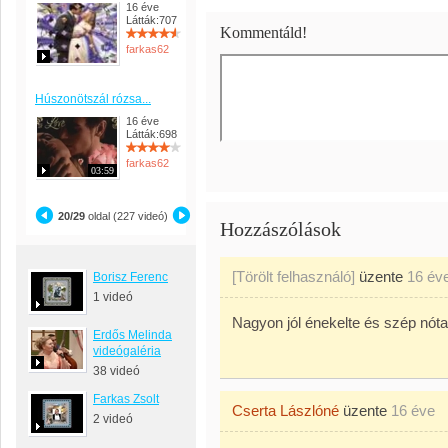
16 éve
Látták:707
Kommentáld!
farkas62
Húszonötszál rózsa...
16 éve
Látták:698
farkas62
03:59
20/29
oldal (227 videó)
Hozzászólások
[Törölt felhasználó]
üzente
16 év
Borisz Ferenc
1 videó
Nagyon jól énekelte és szép nóta
Erdős Melinda
videógaléria
38 videó
Farkas Zsolt
Cserta Lászlóné
üzente
16 éve
2 videó