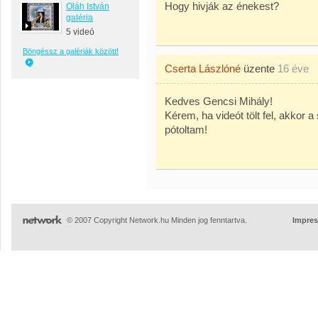
Hogy hivják az énekest?
Oláh István
galéria
5 videó
Böngéssz a galériák között!
Cserta Lászlóné
üzente
16 éve
Kedves Gencsi Mihály!
Kérem, ha videót tölt fel, akkor a
pótoltam!
© 2007 Copyright Network.hu Minden jog fenntartva.
Impre