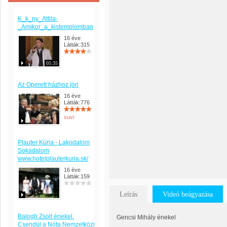
K_k_ny_Attila-
_Amikor_a_kistemplomban
16 éve
Látták:315
05:35
Az Operett házhoz jön
16 éve
Látták:776
suvi
Plauter Kúria - Lakodalom
Sokadalom
www.hotelplauterkuria.sk/
16 éve
Látták:159
Leírás
Videó beágyazása
Balogh Zsolt énekel.
Gencsi Mihály énekel
Csendül a Nóta Nemzetközi