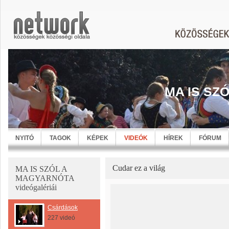
MA IS SZ
NYITÓ
TAGOK
KÉPEK
VIDEÓK
HÍREK
FÓRUM
Cudar ez a világ
MA IS SZÓL A
MAGYARNÓTA
videógalériái
Csárdások
227 videó