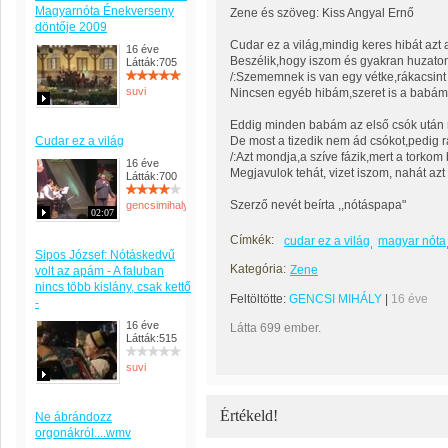
Magyarnóta Énekverseny
Zene és szöveg: Kiss Angyal Ernő
döntője 2009
Cudar ez a világ,mindig keres hibát azt 
16 éve
Beszélik,hogy iszom és gyakran huzatom
Látták:705
/:Szememnek is van egy vétke,rákacsin
suvi
Nincsen egyéb hibám,szeret is a babám,a
Eddig minden babám az első csók után 
Cudar ez a világ
De most a tizedik nem ád csókot,pedig r
/:Azt mondja,a szíve fázik,mert a torkom b
16 éve
Megjavulok tehát, vizet iszom, nahát azt 
Látták:700
Szerző nevét beírta ,,nótáspapa"
gencsimihaly
02:07
Címkék:
cudar ez a világ
magyar nóta
Sipos József: Nótáskedvű
Kategória:
Zene
volt az apám - A faluban
nincs több kislány, csak kettő
Feltöltötte:
GENCSI MIHÁLY
|
16 éve
-
16 éve
Látta 699 ember.
Látták:515
suvi
Értékeld!
Ne ábrándozz
orgonákról....wmv